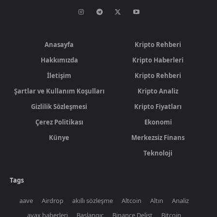
Anasayfa
Kripto Rehberi
Hakkımızda
Kripto Haberleri
İletişim
Kripto Rehberi
Şartlar ve Kullanım Koşulları
Kripto Analiz
Gizlilik Sözleşmesi
Kripto Fiyatları
Çerez Politikası
Ekonomi
Künye
Merkezsiz Finans
Teknoloji
Tags
aave
Airdrop
akıllı sözleşme
Altcoin
Altın
Analiz
avax haberleri
Başlangıç
Binance Delist
Bitcoin