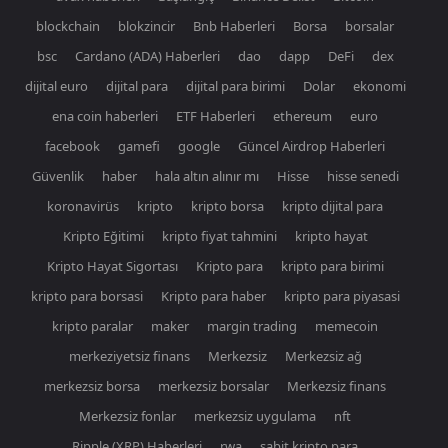
blockchain
blokzincir
Bnb Haberleri
Borsa
borsalar
bsc
Cardano (ADA) Haberleri
dao
dapp
DeFi
dex
dijital euro
dijital para
dijital para birimi
Dolar
ekonomi
ena coin haberleri
ETF Haberleri
ethereum
euro
facebook
gamefi
google
Güncel Airdrop Haberleri
Güvenlik
haber
hala altın alınır mı
Hisse
hisse senedi
koronavirüs
kripto
kripto borsa
kripto dijital para
Kripto Eğitimi
kripto fiyat tahmini
kripto hayat
Kripto Hayat Sigortası
Kripto para
kripto para birimi
kripto para borsasi
Kripto para haber
kripto para piyasasi
kripto paralar
maker
margin trading
memecoin
merkeziyetsiz finans
Merkezsiz
Merkezsiz ağ
merkezsiz borsa
merkezsiz borsalar
Merkezsiz finans
Merkezsiz fonlar
merkezsiz uygulama
nft
Ripple (XRP) Haberleri
rwa
sabit kripto para