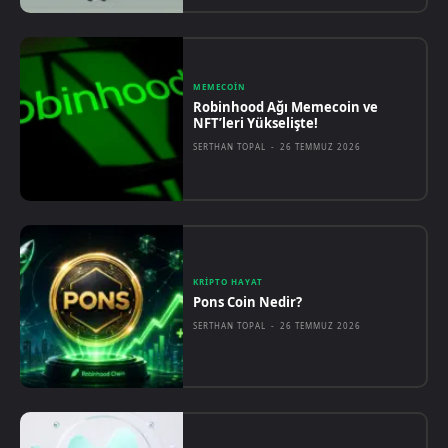
MEMECOIN
Robinhood Ağı Memecoin ve
NFT’leri Yükselişte!
SERTHAN TOPAL
-
26 TEMMUZ 2026
KRIPTO HAYAT
Pons Coin Nedir?
SERTHAN TOPAL
-
26 TEMMUZ 2026