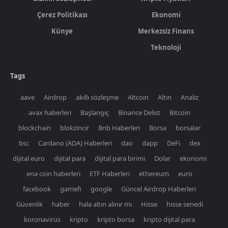
Çerez Politikası
Ekonomi
Künye
Merkezsiz Finans
Teknoloji
Tags
aave
Airdrop
akıllı sözleşme
Altcoin
Altın
Analiz
avax haberleri
Başlangıç
Binance Delist
Bitcoin
blockchain
blokzincir
Bnb Haberleri
Borsa
borsalar
bsc
Cardano (ADA) Haberleri
dao
dapp
DeFi
dex
dijital euro
dijital para
dijital para birimi
Dolar
ekonomi
ena coin haberleri
ETF Haberleri
ethereum
euro
facebook
gamefi
google
Güncel Airdrop Haberleri
Güvenlik
haber
hala altın alınır mı
Hisse
hisse senedi
koronavirüs
kripto
kripto borsa
kripto dijital para