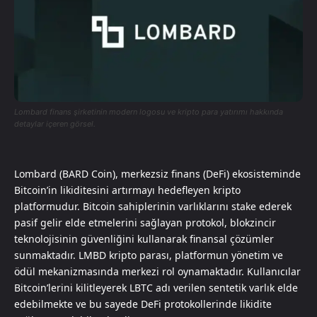
Lombard finans şirketinin modern logosu ve kripto para yatırımı hakkında
detaylar içeren görsel.
Lombard (BARD Coin), merkezsiz finans (DeFi) ekosisteminde
Bitcoin’in likiditesini artırmayı hedefleyen kripto
platformudur. Bitcoin sahiplerinin varlıklarını stake ederek
pasif gelir elde etmelerini sağlayan protokol, blokzincir
teknolojisinin güvenliğini kullanarak finansal çözümler
sunmaktadır. LMBD kripto parası, platformun yönetim ve
ödül mekanizmasında merkezi rol oynamaktadır. Kullanıcılar
Bitcoin’lerini kilitleyerek LBTC adı verilen sentetik varlık elde
edebilmekte ve bu sayede DeFi protokollerinde likidite