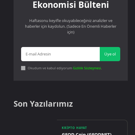
Ekonomisi Bülteni
Haftasonu keyifle okuyabileceğiniz analizler ve
haberler için kaydolun. (Sadece En Önemli Haberler
için)
Üye ol
Okudum ve kabul ediyorum
Gizlilik Sözleşmesi
.
Son Yazılarımız
KRIPTO HAYAT
GEOD Coin (GEODNET)