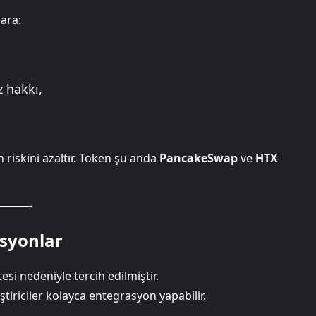
lara:
z hakkı,
on riskini azaltır. Token şu anda
PancakeSwap
ve
HTX
syonlar
si nedeniyle tercih edilmiştir.
iriciler kolayca entegrasyon yapabilir.