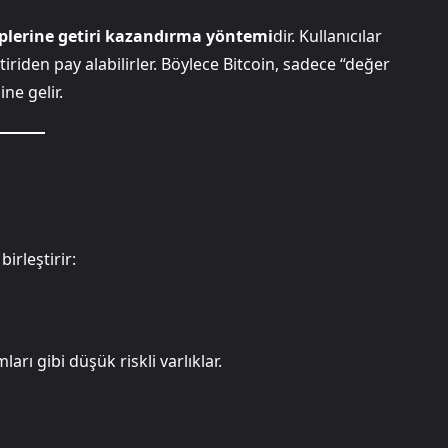
iplerine getiri kazandırma yöntemi
dir. Kullanıcılar
iriden pay alabilirler. Böylece Bitcoin, sadece “değer
ne gelir.
irleştirir:
rı gibi düşük riskli varlıklar.