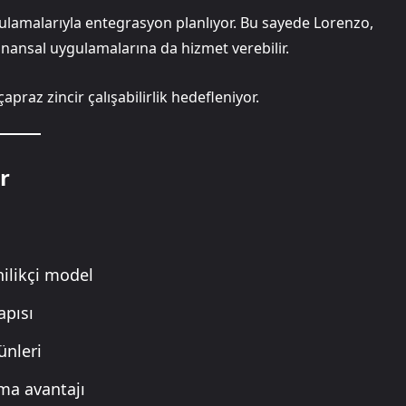
gulamalarıyla entegrasyon planlıyor. Bu sayede Lorenzo,
 finansal uygulamalarına da hizmet verebilir.
çapraz zincir çalışabilirlik hedefleniyor.
r
nilikçi model
apısı
ünleri
nma avantajı