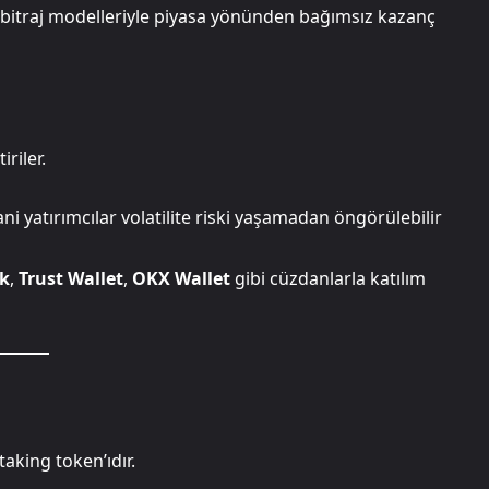
arbitraj modelleriyle piyasa yönünden bağımsız kazanç
riler.
ani yatırımcılar volatilite riski yaşamadan öngörülebilir
k
,
Trust Wallet
,
OKX Wallet
gibi cüzdanlarla katılım
aking token’ıdır.