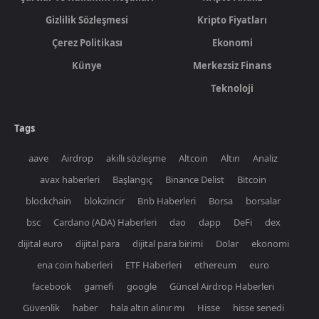
Gizlilik Sözleşmesi
Kripto Fiyatları
Çerez Politikası
Ekonomi
Künye
Merkezsiz Finans
Teknoloji
Tags
aave
Airdrop
akıllı sözleşme
Altcoin
Altın
Analiz
avax haberleri
Başlangıç
Binance Delist
Bitcoin
blockchain
blokzincir
Bnb Haberleri
Borsa
borsalar
bsc
Cardano (ADA) Haberleri
dao
dapp
DeFi
dex
dijital euro
dijital para
dijital para birimi
Dolar
ekonomi
ena coin haberleri
ETF Haberleri
ethereum
euro
facebook
gamefi
google
Güncel Airdrop Haberleri
Güvenlik
haber
hala altın alınır mı
Hisse
hisse senedi