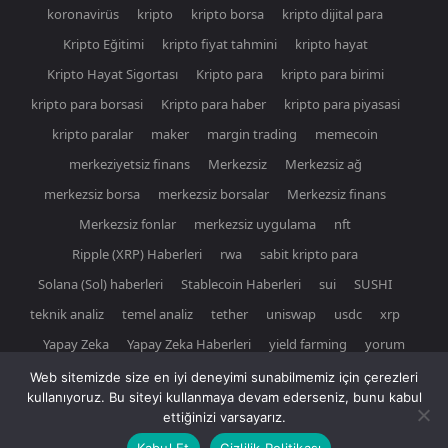
koronavirüs
kripto
kripto borsa
kripto dijital para
Kripto Eğitimi
kripto fiyat tahmini
kripto hayat
Kripto Hayat Sigortası
Kripto para
kripto para birimi
kripto para borsasi
Kripto para haber
kripto para piyasasi
kripto paralar
maker
margin trading
memecoin
merkeziyetsiz finans
Merkezsiz
Merkezsiz ağ
merkezsiz borsa
merkezsiz borsalar
Merkezsiz finans
Merkezsiz fonlar
merkezsiz uygulama
nft
Ripple (XRP) Haberleri
rwa
sabit kripto para
Solana (Sol) haberleri
Stablecoin Haberleri
sui
SUSHI
teknik analiz
temel analiz
tether
uniswap
usdc
xrp
Yapay Zeka
Yapay Zeka Haberleri
yield farming
yorum
Web sitemizde size en iyi deneyimi sunabilmemiz için çerezleri
kullanıyoruz. Bu siteyi kullanmaya devam ederseniz, bunu kabul
ettiğinizi varsayarız.
© Newspaper WordPress Theme by TagDiv
Kabul Et
Gizlilik Politikası