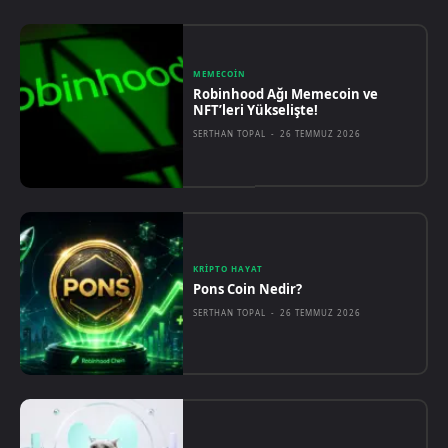
MEMECOIN
Robinhood Ağı Memecoin ve
NFT’leri Yükselişte!
SERTHAN TOPAL
-
26 TEMMUZ 2026
KRIPTO HAYAT
Pons Coin Nedir?
SERTHAN TOPAL
-
26 TEMMUZ 2026