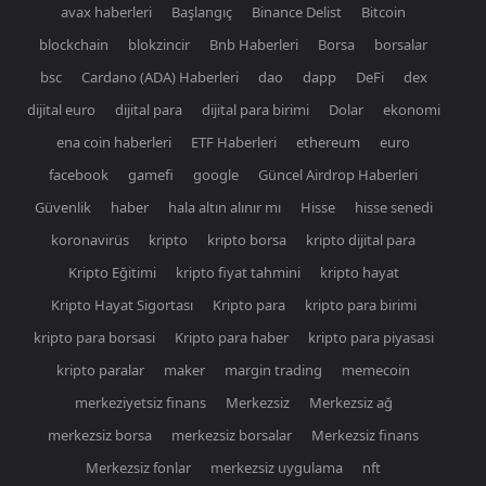
avax haberleri
Başlangıç
Binance Delist
Bitcoin
blockchain
blokzincir
Bnb Haberleri
Borsa
borsalar
bsc
Cardano (ADA) Haberleri
dao
dapp
DeFi
dex
dijital euro
dijital para
dijital para birimi
Dolar
ekonomi
ena coin haberleri
ETF Haberleri
ethereum
euro
facebook
gamefi
google
Güncel Airdrop Haberleri
Güvenlik
haber
hala altın alınır mı
Hisse
hisse senedi
koronavirüs
kripto
kripto borsa
kripto dijital para
Kripto Eğitimi
kripto fiyat tahmini
kripto hayat
Kripto Hayat Sigortası
Kripto para
kripto para birimi
kripto para borsasi
Kripto para haber
kripto para piyasasi
kripto paralar
maker
margin trading
memecoin
merkeziyetsiz finans
Merkezsiz
Merkezsiz ağ
merkezsiz borsa
merkezsiz borsalar
Merkezsiz finans
Merkezsiz fonlar
merkezsiz uygulama
nft