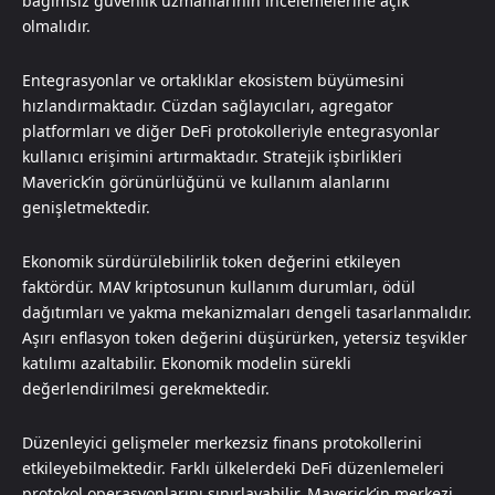
bağımsız güvenlik uzmanlarının incelemelerine açık
olmalıdır.
Entegrasyonlar ve ortaklıklar ekosistem büyümesini
hızlandırmaktadır. Cüzdan sağlayıcıları, agregator
platformları ve diğer DeFi protokolleriyle entegrasyonlar
kullanıcı erişimini artırmaktadır. Stratejik işbirlikleri
Maverick’in görünürlüğünü ve kullanım alanlarını
genişletmektedir.
Ekonomik sürdürülebilirlik token değerini etkileyen
faktördür. MAV kriptosunun kullanım durumları, ödül
dağıtımları ve yakma mekanizmaları dengeli tasarlanmalıdır.
Aşırı enflasyon token değerini düşürürken, yetersiz teşvikler
katılımı azaltabilir. Ekonomik modelin sürekli
değerlendirilmesi gerekmektedir.
Düzenleyici gelişmeler merkezsiz finans protokollerini
etkileyebilmektedir. Farklı ülkelerdeki DeFi düzenlemeleri
protokol operasyonlarını sınırlayabilir. Maverick’in merkezi