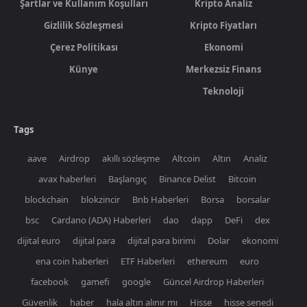
Şartlar ve Kullanım Koşulları
Kripto Analiz
Gizlilik Sözleşmesi
Kripto Fiyatları
Çerez Politikası
Ekonomi
Künye
Merkezsiz Finans
Teknoloji
Tags
aave
Airdrop
akıllı sözleşme
Altcoin
Altın
Analiz
avax haberleri
Başlangıç
Binance Delist
Bitcoin
blockchain
blokzincir
Bnb Haberleri
Borsa
borsalar
bsc
Cardano (ADA) Haberleri
dao
dapp
DeFi
dex
dijital euro
dijital para
dijital para birimi
Dolar
ekonomi
ena coin haberleri
ETF Haberleri
ethereum
euro
facebook
gamefi
google
Güncel Airdrop Haberleri
Güvenlik
haber
hala altın alınır mı
Hisse
hisse senedi