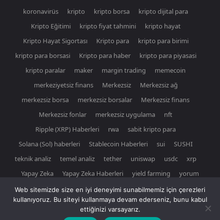
koronavirüs
kripto
kripto borsa
kripto dijital para
Kripto Eğitimi
kripto fiyat tahmini
kripto hayat
Kripto Hayat Sigortası
Kripto para
kripto para birimi
kripto para borsasi
Kripto para haber
kripto para piyasasi
kripto paralar
maker
margin trading
memecoin
merkeziyetsiz finans
Merkezsiz
Merkezsiz ağ
merkezsiz borsa
merkezsiz borsalar
Merkezsiz finans
Merkezsiz fonlar
merkezsiz uygulama
nft
Ripple (XRP) Haberleri
rwa
sabit kripto para
Solana (Sol) haberleri
Stablecoin Haberleri
sui
SUSHI
teknik analiz
temel analiz
tether
uniswap
usdc
xrp
Yapay Zeka
Yapay Zeka Haberleri
yield farming
yorum
Web sitemizde size en iyi deneyimi sunabilmemiz için çerezleri
kullanıyoruz. Bu siteyi kullanmaya devam ederseniz, bunu kabul
ettiğinizi varsayarız.