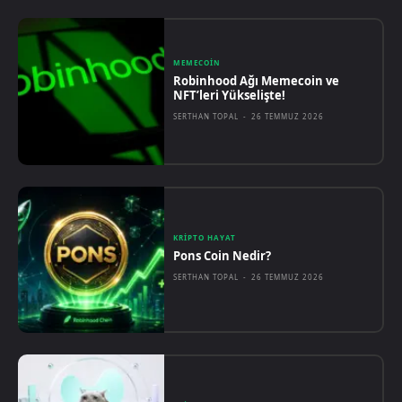
MEMECOIN
Robinhood Ağı Memecoin ve
NFT’leri Yükselişte!
SERTHAN TOPAL
-
26 TEMMUZ 2026
KRIPTO HAYAT
Pons Coin Nedir?
SERTHAN TOPAL
-
26 TEMMUZ 2026