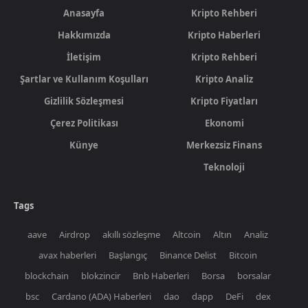
Anasayfa
Kripto Rehberi
Hakkımızda
Kripto Haberleri
İletişim
Kripto Rehberi
Şartlar ve Kullanım Koşulları
Kripto Analiz
Gizlilik Sözleşmesi
Kripto Fiyatları
Çerez Politikası
Ekonomi
Künye
Merkezsiz Finans
Teknoloji
Tags
aave
Airdrop
akıllı sözleşme
Altcoin
Altın
Analiz
avax haberleri
Başlangıç
Binance Delist
Bitcoin
blockchain
blokzincir
Bnb Haberleri
Borsa
borsalar
bsc
Cardano (ADA) Haberleri
dao
dapp
DeFi
dex