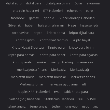
dijital euro
dijital para
dijital para birimi
Dolar
ekonomi
ena coin haberleri
ETF Haberleri
ethereum
euro
facebook
gamefi
google
Güncel Airdrop Haberleri
Güvenlik
haber
hala altın alınır mı
Hisse
hisse senedi
koronavirüs
kripto
kripto borsa
kripto dijital para
Kripto Eğitimi
kripto fiyat tahmini
kripto hayat
Kripto Hayat Sigortası
Kripto para
kripto para birimi
kripto para borsasi
Kripto para haber
kripto para piyasasi
kripto paralar
maker
margin trading
memecoin
merkeziyetsiz finans
Merkezsiz
Merkezsiz ağ
merkezsiz borsa
merkezsiz borsalar
Merkezsiz finans
Merkezsiz fonlar
merkezsiz uygulama
nft
Ripple (XRP) Haberleri
rwa
sabit kripto para
Solana (Sol) haberleri
Stablecoin Haberleri
sui
SUSHI
teknik analiz
temel analiz
tether
uniswap
usdc
xrp