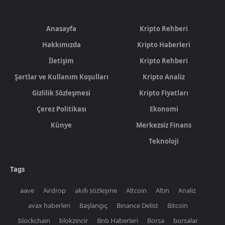
Anasayfa
Kripto Rehberi
Hakkımızda
Kripto Haberleri
İletişim
Kripto Rehberi
Şartlar ve Kullanım Koşulları
Kripto Analiz
Gizlilik Sözleşmesi
Kripto Fiyatları
Çerez Politikası
Ekonomi
Künye
Merkezsiz Finans
Teknoloji
Tags
aave
Airdrop
akıllı sözleşme
Altcoin
Altın
Analiz
avax haberleri
Başlangıç
Binance Delist
Bitcoin
blockchain
blokzincir
Bnb Haberleri
Borsa
borsalar