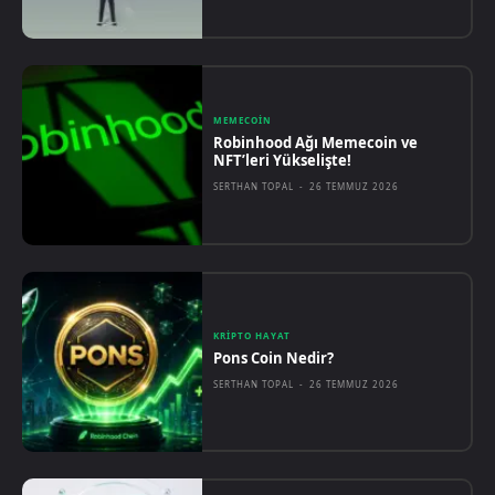
MEMECOIN
Robinhood Ağı Memecoin ve
NFT’leri Yükselişte!
SERTHAN TOPAL
-
26 TEMMUZ 2026
KRIPTO HAYAT
Pons Coin Nedir?
SERTHAN TOPAL
-
26 TEMMUZ 2026