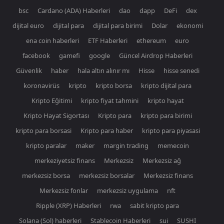
bsc
Cardano (ADA) Haberleri
dao
dapp
DeFi
dex
dijital euro
dijital para
dijital para birimi
Dolar
ekonomi
ena coin haberleri
ETF Haberleri
ethereum
euro
facebook
gamefi
google
Güncel Airdrop Haberleri
Güvenlik
haber
hala altın alınır mı
Hisse
hisse senedi
koronavirüs
kripto
kripto borsa
kripto dijital para
Kripto Eğitimi
kripto fiyat tahmini
kripto hayat
Kripto Hayat Sigortası
Kripto para
kripto para birimi
kripto para borsasi
Kripto para haber
kripto para piyasasi
kripto paralar
maker
margin trading
memecoin
merkeziyetsiz finans
Merkezsiz
Merkezsiz ağ
merkezsiz borsa
merkezsiz borsalar
Merkezsiz finans
Merkezsiz fonlar
merkezsiz uygulama
nft
Ripple (XRP) Haberleri
rwa
sabit kripto para
Solana (Sol) haberleri
Stablecoin Haberleri
sui
SUSHI