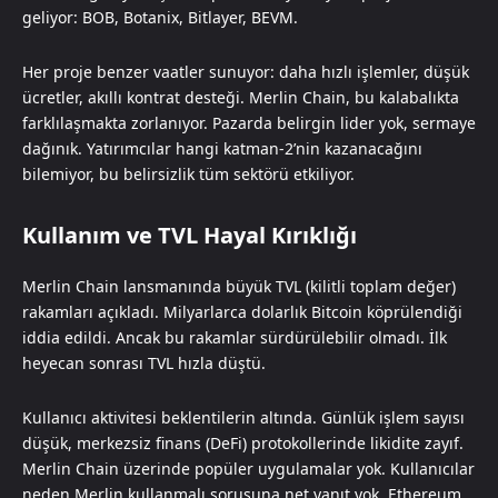
geliyor: BOB, Botanix, Bitlayer, BEVM.
Her proje benzer vaatler sunuyor: daha hızlı işlemler, düşük
ücretler, akıllı kontrat desteği. Merlin Chain, bu kalabalıkta
farklılaşmakta zorlanıyor. Pazarda belirgin lider yok, sermaye
dağınık. Yatırımcılar hangi katman-2’nin kazanacağını
bilemiyor, bu belirsizlik tüm sektörü etkiliyor.
Kullanım ve TVL Hayal Kırıklığı
Merlin Chain lansmanında büyük TVL (kilitli toplam değer)
rakamları açıkladı. Milyarlarca dolarlık Bitcoin köprülendiği
iddia edildi. Ancak bu rakamlar sürdürülebilir olmadı. İlk
heyecan sonrası TVL hızla düştü.
Kullanıcı aktivitesi beklentilerin altında. Günlük işlem sayısı
düşük, merkezsiz finans (DeFi) protokollerinde likidite zayıf.
Merlin Chain üzerinde popüler uygulamalar yok. Kullanıcılar
neden Merlin kullanmalı sorusuna net yanıt yok. Ethereum,