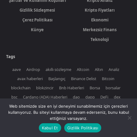
Şartlar ve Kullanım Koşulları
Kripto Analiz
Gizlilik Sözleşmesi
Kripto Fiyatları
Çerez Politikası
Ekonomi
Künye
Merkezsiz Finans
Teknoloji
Tags
aave
Airdrop
akıllı sözleşme
Altcoin
Altın
Analiz
avax haberleri
Başlangıç
Binance Delist
Bitcoin
blockchain
blokzincir
Bnb Haberleri
Borsa
borsalar
bsc
Cardano (ADA) Haberleri
dao
dapp
DeFi
dex
dijital euro
dijital para
dijital para birimi
Dolar
ekonomi
Web sitemizde size en iyi deneyimi sunabilmemiz için çerezleri
kullanıyoruz. Bu siteyi kullanmaya devam ederseniz, bunu kabul
ena coin haberleri
ETF Haberleri
ethereum
euro
ettiğinizi varsayarız.
facebook
gamefi
google
Güncel Airdrop Haberleri
Kabul Et
Gizlilik Politikası
Güvenlik
haber
hala altın alınır mı
Hisse
hisse senedi