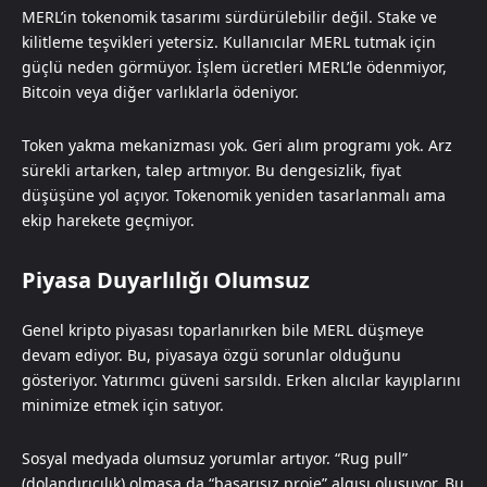
MERL’in tokenomik tasarımı sürdürülebilir değil. Stake ve
kilitleme teşvikleri yetersiz. Kullanıcılar MERL tutmak için
güçlü neden görmüyor. İşlem ücretleri MERL’le ödenmiyor,
Bitcoin veya diğer varlıklarla ödeniyor.
Token yakma mekanizması yok. Geri alım programı yok. Arz
sürekli artarken, talep artmıyor. Bu dengesizlik, fiyat
düşüşüne yol açıyor. Tokenomik yeniden tasarlanmalı ama
ekip harekete geçmiyor.
Piyasa Duyarlılığı Olumsuz
Genel kripto piyasası toparlanırken bile MERL düşmeye
devam ediyor. Bu, piyasaya özgü sorunlar olduğunu
gösteriyor. Yatırımcı güveni sarsıldı. Erken alıcılar kayıplarını
minimize etmek için satıyor.
Sosyal medyada olumsuz yorumlar artıyor. “Rug pull”
(dolandırıcılık) olmasa da “başarısız proje” algısı oluşuyor. Bu