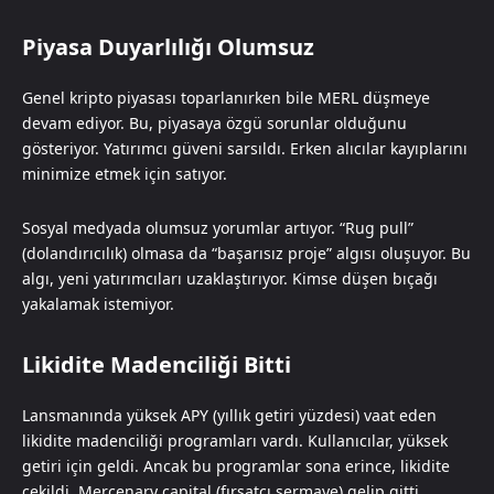
Piyasa Duyarlılığı Olumsuz
Genel kripto piyasası toparlanırken bile MERL düşmeye
devam ediyor. Bu, piyasaya özgü sorunlar olduğunu
gösteriyor. Yatırımcı güveni sarsıldı. Erken alıcılar kayıplarını
minimize etmek için satıyor.
Sosyal medyada olumsuz yorumlar artıyor. “Rug pull”
(dolandırıcılık) olmasa da “başarısız proje” algısı oluşuyor. Bu
algı, yeni yatırımcıları uzaklaştırıyor. Kimse düşen bıçağı
yakalamak istemiyor.
Likidite Madenciliği Bitti
Lansmanında yüksek APY (yıllık getiri yüzdesi) vaat eden
likidite madenciliği programları vardı. Kullanıcılar, yüksek
getiri için geldi. Ancak bu programlar sona erince, likidite
çekildi. Mercenary capital (fırsatçı sermaye) gelip gitti.