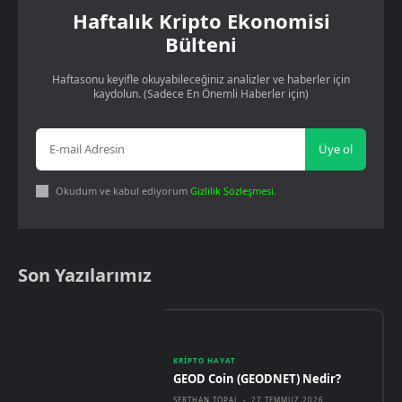
Haftalık Kripto Ekonomisi
Bülteni
Haftasonu keyifle okuyabileceğiniz analizler ve haberler için
kaydolun. (Sadece En Önemli Haberler için)
Üye ol
Okudum ve kabul ediyorum
Gizlilik Sözleşmesi
.
Son Yazılarımız
KRIPTO HAYAT
GEOD Coin (GEODNET) Nedir?
SERTHAN TOPAL
-
27 TEMMUZ 2026