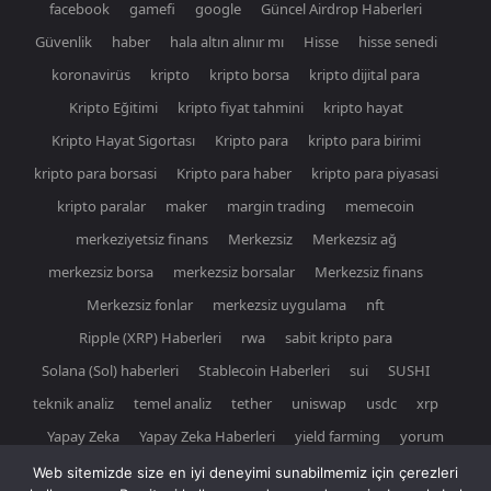
facebook
gamefi
google
Güncel Airdrop Haberleri
Güvenlik
haber
hala altın alınır mı
Hisse
hisse senedi
koronavirüs
kripto
kripto borsa
kripto dijital para
Kripto Eğitimi
kripto fiyat tahmini
kripto hayat
Kripto Hayat Sigortası
Kripto para
kripto para birimi
kripto para borsasi
Kripto para haber
kripto para piyasasi
kripto paralar
maker
margin trading
memecoin
merkeziyetsiz finans
Merkezsiz
Merkezsiz ağ
merkezsiz borsa
merkezsiz borsalar
Merkezsiz finans
Merkezsiz fonlar
merkezsiz uygulama
nft
Ripple (XRP) Haberleri
rwa
sabit kripto para
Solana (Sol) haberleri
Stablecoin Haberleri
sui
SUSHI
teknik analiz
temel analiz
tether
uniswap
usdc
xrp
Yapay Zeka
Yapay Zeka Haberleri
yield farming
yorum
Web sitemizde size en iyi deneyimi sunabilmemiz için çerezleri