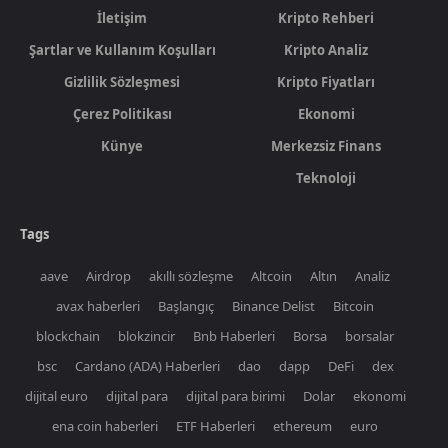
İletişim
Kripto Rehberi
Şartlar ve Kullanım Koşulları
Kripto Analiz
Gizlilik Sözleşmesi
Kripto Fiyatları
Çerez Politikası
Ekonomi
Künye
Merkezsiz Finans
Teknoloji
Tags
aave
Airdrop
akıllı sözleşme
Altcoin
Altın
Analiz
avax haberleri
Başlangıç
Binance Delist
Bitcoin
blockchain
blokzincir
Bnb Haberleri
Borsa
borsalar
bsc
Cardano (ADA) Haberleri
dao
dapp
DeFi
dex
dijital euro
dijital para
dijital para birimi
Dolar
ekonomi
ena coin haberleri
ETF Haberleri
ethereum
euro