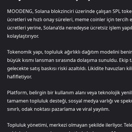
MOODENG, Solana blokzinciri üzerinde çalışan SPL token 
ücretleri ve hızlı onay süreleri, meme coinler için terci
ücretleri yerine, Solana’da neredeyse ücretsiz işlem yapı
kolaylaştırıyor.
Tokenomik yapı, topluluk ağırlıklı dağıtım modelini ben
büyük kısmı lansman sırasında dolaşıma sunuldu. Ekip tah
gelecekte satış baskısı riski azaltıldı. Likidite havuzları k
hafifletiyor.
Platform, belirgin bir kullanım alanı veya teknolojik yen
tamamen topluluk desteği, sosyal medya varlığı ve spekü
sınırlı, odak noktası pazarlama ve viral yayılım.
Topluluk yönetimi, merkezi olmayan şekilde ilerliyor. Tel