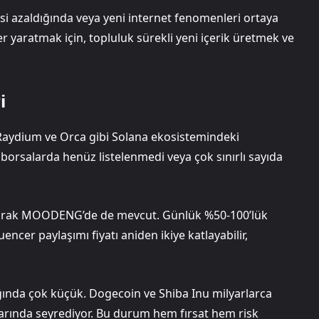
esi azaldığında veya yeni internet fenomenleri ortaya
r yaratmak için, topluluk sürekli yeni içerik üretmek ve
i
aydium ve Orca gibi Solana ekosistemindeki
i borsalarda henüz listelenmedi veya çok sınırlı sayıda
ği olarak MOODENG’de de mevcut. Günlük %50-100’lük
uencer paylaşımı fiyatı aniden ikiye katlayabilir,
ığında çok küçük. Dogecoin ve Shiba Inu milyarlarca
rında seyrediyor. Bu durum hem fırsat hem risk