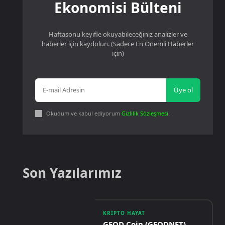
Ekonomisi Bülteni
Haftasonu keyifle okuyabileceğiniz analizler ve
haberler için kaydolun. (Sadece En Önemli Haberler
için)
Üye ol
Okudum ve kabul ediyorum
Gizlilik Sözleşmesi
.
Son Yazılarımız
KRIPTO HAYAT
GEOD Coin (GEODNET)