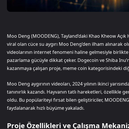
Moo Deng (MOODENG), Tayland’daki Khao Kheow Açık H
viral olan cüce su aygırı Moo Deng’den ilham alınarak o
videolarının internet fenomeni haline gelmesiyle birlikte 
pazarlama gücüyle dikkat çeker. Dogecoin ve Shiba Inu’
kazanmaya çalışan proje, meme coin kategorisindeki diğer
Moo Deng aygırının videoları, 2024 yılının ikinci yarısın
tanınırlık kazandı. Hayvanın tatlı hareketleri, özellikle 
oldu. Bu popülariteyi fırsat bilen geliştiriciler, MOODEN
faydalanarak hızlı büyüme yakaladı.
Proje Özellikleri ve Çalışma Mekan