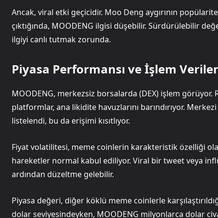
Ancak, viral etki geçicidir. Moo Deng aygırının popülarit
çıktığında, MOODENG ilgisi düşebilir. Sürdürülebilir değe
ilgiyi canlı tutmak zorunda.
Piyasa Performansı ve İşlem Veriler
MOODENG, merkezsiz borsalarda (DEX) işlem görüyor. R
platformlar, ana likidite havuzlarını barındırıyor. Merkez
listelendi, bu da erişimi kısıtlıyor.
Fiyat volatilitesi, meme coinlerin karakteristik özelli
hareketler normal kabul ediliyor. Viral bir tweet veya infl
ardından düzeltme gelebilir.
Piyasa değeri, diğer köklü meme coinlerle karşılaştırıld
dolar seviyesindeyken, MOODENG milyonlarca dolar civa