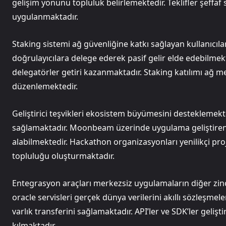
gelişim yönünü topluluk belirlemektedir. Teklifler şeffaf
uygulanmaktadır.
Staking sistemi ağ güvenliğine katkı sağlayan kullanıcıla
doğrulayıcılara delege ederek pasif gelir elde edebilmekt
delegatörler getiri kazanmaktadır. Staking katılımı ağ me
düzenlemektedir.
Geliştirici teşvikleri ekosistem büyümesini desteklemekt
sağlamaktadır. Moonbeam üzerinde uygulama geliştiren 
alabilmektedir. Hackathon organizasyonları yenilikçi proje
topluluğu oluşturmaktadır.
Entegrasyon araçları merkezsiz uygulamaların diğer zinci
oracle servisleri gerçek dünya verilerini akıllı sözleşmele
varlık transferini sağlamaktadır. API’ler ve SDK’ler geli
kılmaktadır.