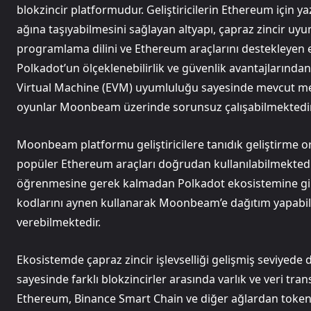
blokzincir platformudur. Geliştiricilerin Ethereum için 
ağına taşıyabilmesini sağlayan altyapı, çapraz zincir uy
programlama dilini ve Ethereum araçlarını destekleyen
Polkadot’un ölçeklenebilirlik ve güvenlik avantajların
Virtual Machine (EVM) uyumluluğu sayesinde mevcut merke
oyunlar Moonbeam üzerinde sorunsuz çalışabilmektedir
Moonbeam platformu geliştiricilere tanıdık geliştirme 
popüler Ethereum araçları doğrudan kullanılabilmektedir.
öğrenmesine gerek kalmadan Polkadot ekosistemine giri
kodlarını aynen kullanarak Moonbeam’e dağıtım yapabil
verebilmektedir.
Ekosistemde çapraz zincir işlevselliği gelişmiş seviyed
sayesinde farklı blokzincirler arasında varlık ve veri tra
Ethereum, Binance Smart Chain ve diğer ağlardan tokenle