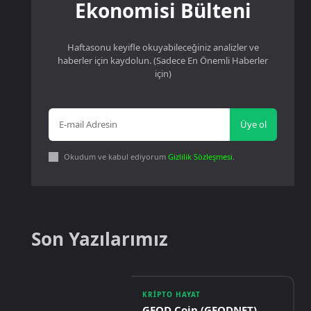
Ekonomisi Bülteni
Haftasonu keyifle okuyabileceğiniz analizler ve
haberler için kaydolun. (Sadece En Önemli Haberler
için)
Üye ol
Okudum ve kabul ediyorum
Gizlilik Sözleşmesi
.
Son Yazılarımız
KRIPTO HAYAT
GEOD Coin (GEODNET)