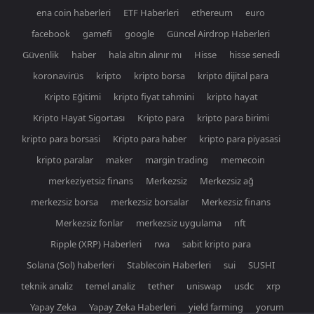
ena coin haberleri
ETF Haberleri
ethereum
euro
facebook
gamefi
google
Güncel Airdrop Haberleri
Güvenlik
haber
hala altın alınır mı
Hisse
hisse senedi
koronavirüs
kripto
kripto borsa
kripto dijital para
Kripto Eğitimi
kripto fiyat tahmini
kripto hayat
Kripto Hayat Sigortası
Kripto para
kripto para birimi
kripto para borsasi
Kripto para haber
kripto para piyasasi
kripto paralar
maker
margin trading
memecoin
merkeziyetsiz finans
Merkezsiz
Merkezsiz ağ
merkezsiz borsa
merkezsiz borsalar
Merkezsiz finans
Merkezsiz fonlar
merkezsiz uygulama
nft
Ripple (XRP) Haberleri
rwa
sabit kripto para
Solana (Sol) haberleri
Stablecoin Haberleri
sui
SUSHI
teknik analiz
temel analiz
tether
uniswap
usdc
xrp
Yapay Zeka
Yapay Zeka Haberleri
yield farming
yorum