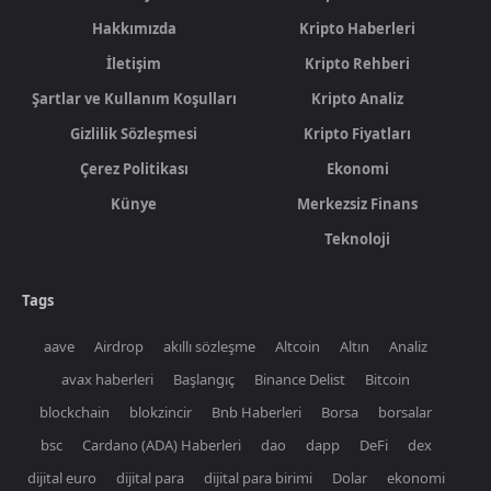
Hakkımızda
Kripto Haberleri
İletişim
Kripto Rehberi
Şartlar ve Kullanım Koşulları
Kripto Analiz
Gizlilik Sözleşmesi
Kripto Fiyatları
Çerez Politikası
Ekonomi
Künye
Merkezsiz Finans
Teknoloji
Tags
aave
Airdrop
akıllı sözleşme
Altcoin
Altın
Analiz
avax haberleri
Başlangıç
Binance Delist
Bitcoin
blockchain
blokzincir
Bnb Haberleri
Borsa
borsalar
bsc
Cardano (ADA) Haberleri
dao
dapp
DeFi
dex
dijital euro
dijital para
dijital para birimi
Dolar
ekonomi