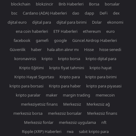
blockchain
blokzincir
Bnb Haberleri
Borsa
borsalar
bsc
Cardano (ADA) Haberleri
dao
dapp
DeFi
dex
dijital euro
dijital para
dijital para birimi
Dolar
ekonomi
ena coin haberleri
ETF Haberleri
ethereum
euro
facebook
gamefi
google
Güncel Airdrop Haberleri
Güvenlik
haber
hala altın alınır mı
Hisse
hisse senedi
koronavirüs
kripto
kripto borsa
kripto dijital para
Kripto Eğitimi
kripto fiyat tahmini
kripto hayat
Kripto Hayat Sigortası
Kripto para
kripto para birimi
kripto para borsasi
Kripto para haber
kripto para piyasasi
kripto paralar
maker
margin trading
memecoin
merkeziyetsiz finans
Merkezsiz
Merkezsiz ağ
merkezsiz borsa
merkezsiz borsalar
Merkezsiz finans
Merkezsiz fonlar
merkezsiz uygulama
nft
Ripple (XRP) Haberleri
rwa
sabit kripto para