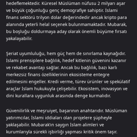
hedeflemektedir. Küresel Müslüman nüfusu 2 milyarı aşar
ve büyük çoğunluğu genç demografiye sahiptir. İslami
finans sektörü trilyon dolar değerindedir ancak kripto para
alanında yeterli helal seçenek bulunmamaktadır. Mubarak,
bu boşluğu doldurmaya aday olarak önemli büyüme fırsatı
yakalayabilir.
Şeriat uyumluluğu, hem güç hem de sınırlama kaynağıdır.
İslami prensiplere bağlılık, hedef kitlenin güvenini kazanır
ve rekabet avantajı sağlar. Ancak bu bağlılık, bazı karlı
merkezsiz finans özelliklerinin ekosisteme entegre
edilmesini engeller. Kredi verme, türev ürünler ve spekülatif
araçlar İslam hukukuyla çelişebilir. Ekosistem, inovasyon ve
dini kurallara uygunluk arasında denge kurmalıdır.
Güvenilirlik ve meşruiyet, başarının anahtarıdır. Müslüman
yatırımcılar, İslami iddiaları olan projelere şüpheyle
yaklaşabilir. Mubarak’ın saygın İslam alimleri ve
kurumlarıyla sürekli işbirliği yapması kritik önem taşır.