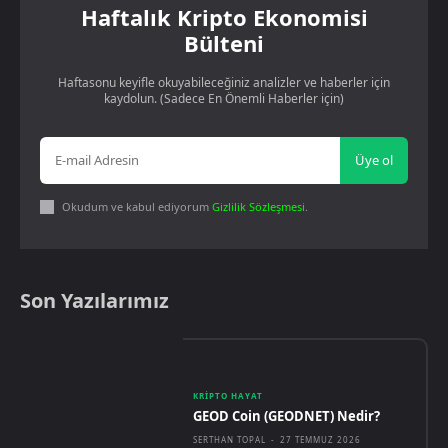
Haftalık Kripto Ekonomisi
Bülteni
Haftasonu keyifle okuyabileceğiniz analizler ve haberler için
kaydolun. (Sadece En Önemli Haberler için)
Üye ol
Okudum ve kabul ediyorum
Gizlilik Sözleşmesi
.
Son Yazılarımız
KRIPTO HAYAT
GEOD Coin (GEODNET) Nedir?
SERTHAN TOPAL
-
27 TEMMUZ 2026