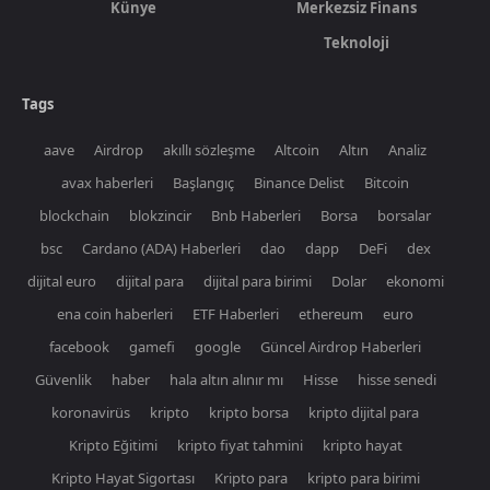
Künye
Merkezsiz Finans
Teknoloji
Tags
aave
Airdrop
akıllı sözleşme
Altcoin
Altın
Analiz
avax haberleri
Başlangıç
Binance Delist
Bitcoin
blockchain
blokzincir
Bnb Haberleri
Borsa
borsalar
bsc
Cardano (ADA) Haberleri
dao
dapp
DeFi
dex
dijital euro
dijital para
dijital para birimi
Dolar
ekonomi
ena coin haberleri
ETF Haberleri
ethereum
euro
facebook
gamefi
google
Güncel Airdrop Haberleri
Güvenlik
haber
hala altın alınır mı
Hisse
hisse senedi
koronavirüs
kripto
kripto borsa
kripto dijital para
Kripto Eğitimi
kripto fiyat tahmini
kripto hayat
Kripto Hayat Sigortası
Kripto para
kripto para birimi