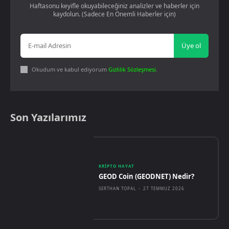
Haftasonu keyifle okuyabileceğiniz analizler ve haberler için
kaydolun. (Sadece En Önemli Haberler için)
Üye ol
Okudum ve kabul ediyorum
Gizlilik Sözleşmesi
.
Son Yazılarımız
KRIPTO HAYAT
GEOD Coin (GEODNET) Nedir?
SERTHAN TOPAL
-
27 TEMMUZ 2026