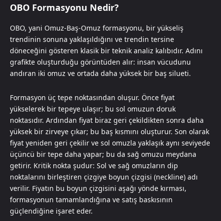
OBO Formasyonu Nedir?
OBO, yani Omuz-Baş-Omuz formasyonu, bir yükseliş
trendinin sonuna yaklaşıldığını ve trendin tersine
döneceğini gösteren klasik bir teknik analiz kalıbıdır. Adını
grafikte oluşturduğu görüntüden alır: insan vücudunu
andıran iki omuz ve ortada daha yüksek bir baş silueti.
Formasyon üç tepe noktasından oluşur. Önce fiyat
yükselerek bir tepeye ulaşır; bu sol omuzun doruk
noktasıdır. Ardından fiyat biraz geri çekildikten sonra daha
yüksek bir zirveye çıkar; bu baş kısmını oluşturur. Son olarak
fiyat yeniden geri çekilir ve sol omuzla yaklaşık aynı seviyede
üçüncü bir tepe daha yapar; bu da sağ omuzu meydana
getirir. Kritik nokta şudur: Sol ve sağ omuzların dip
noktalarını birleştiren çizgiye boyun çizgisi (neckline) adı
verilir. Fiyatın bu boyun çizgisini aşağı yönde kırması,
formasyonun tamamlandığına ve satış baskısının
güçlendiğine işaret eder.