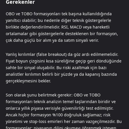
Gerekenler
OBO ve TOBO formasyonları tek başına kullanıldığında
yanıltıcı olabilir; bu nedenle diğer teknik göstergelerle
birlikte değerlendirilmelidir. RSI, MACD veya hareketli
ortalamalar gibi göstergelerle desteklenen bir formasyon,
çok daha güçlü bir alım ya da satım sinyali verir.
Yanlış kırılımlar (false breakout) da göz ardı edilmemelidir.
Fiyat boyun çizgisini kısa süreliğine geçip geri döndüğünde
sahte bir sinyal oluşabilir. Bu riski azaltmak için bazı
analistler kırılımın belirli bir yüzde ya da kapanış bazında
gerçekleşmesini bekler.
Son olarak şunu belirtmek gerekir: OBO ve TOBO
formasyonları teknik analizin temel taşlarından biridir ve
onlarca yıllık piyasa verisiyle güvenilirliği test edilmiştir.
Ancak hiçbir formasyon %100 doğruluk sağlamaz; risk
yönetimi ve stop-loss emirleri her zaman vazgeçilmezdir. Bu
formasyonlar; piyasanın dilini okumayı öğrenmek isteyen