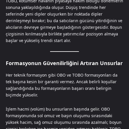
TOBO, kötümser havanın piyasaya hakim olduğu dönemlerin
sonuna yaklaşıldığında oluşur. Düşüş trendinde her
seferinde yeni dipler oluşurken bir noktada dipler
derinleşmeyi bırakır; bu da satıcıların gücünü yitirdiğinin ve
alıcıların devreye girmeye başladığının göstergesidir. Boyun
çizgisinin kırılmasıyla birlikte yatırımcılar pozisyon almaya
başlar ve yükseliş trendi start alır.
Formasyonun Güvenilirliğini Artıran Unsurlar
Her teknik formasyon gibi OBO ve TOBO formasyonları da
tek başına kesin bir garanti vermez. Ancak belirli koşullar
sağlandığında bu formasyonların başarı oranı belirgin
biçimde yükselir.
İşlem hacmi (volüm) bu unsurların başında gelir. OBO
formasyonunda sol omuz ve başın oluşumu sırasındaki
yüksek hacim, sağ omuz oluşumu sırasında azalmalı; boyun
çizgisi kırılırken ise hacmin yeniden artması beklenir. TOBO