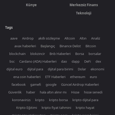
Künye
Merkezsiz Finans
Teknoloji
Tags
aave
Airdrop
akıllı sözleşme
Altcoin
Altın
Analiz
avax haberleri
Başlangıç
Binance Delist
Bitcoin
blockchain
blokzincir
Bnb Haberleri
Borsa
borsalar
bsc
Cardano (ADA) Haberleri
dao
dapp
DeFi
dex
dijital euro
dijital para
dijital para birimi
Dolar
ekonomi
ena coin haberleri
ETF Haberleri
ethereum
euro
facebook
gamefi
google
Güncel Airdrop Haberleri
Güvenlik
haber
hala altın alınır mı
Hisse
hisse senedi
koronavirüs
kripto
kripto borsa
kripto dijital para
Kripto Eğitimi
kripto fiyat tahmini
kripto hayat