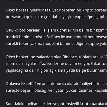
Okex borsası yıllardır faaliyet gösteren bir kripto borsası
borsasının gelecekte çok daha iyi işler yapacağına şüph
OKB kripto paraları ile işlem ücretlerinin belirli bir kıs
modeli benimsemiştir. Bitfinex ile aynı modeli benimsey
sürekli token yakma modelini benimsediğine şüphe yok
Okex benzeri borsalardan olan Binance, toplam arzını 1
işlem ücreti yakma faaliyetlerine devam ediyor. Fakat t
yapılacağına dair hiç bir açıklama yada belge bulunmam
Dolayısı ile şeffaf ve adil bir borsa olarak faaliyetlerin
süreçte başarılı olacağı ve fiyatını yukarı taşıması kaçı
Son dakika gelişmelerden ve potansiyelli kripto parala