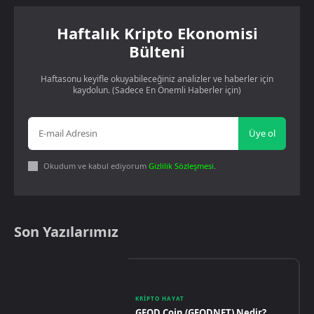
Haftalık Kripto Ekonomisi
Bülteni
Haftasonu keyifle okuyabileceğiniz analizler ve haberler için
kaydolun. (Sadece En Önemli Haberler için)
Üye ol
Okudum ve kabul ediyorum
Gizlilik Sözleşmesi
.
Son Yazılarımız
KRIPTO HAYAT
GEOD Coin (GEODNET) Nedir?