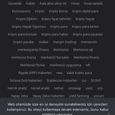
Güvenlik
haber
hala altın alınır mı
Hisse
hisse senedi
koronavirüs
kripto
kripto borsa
kripto dijital para
Kripto Eğitimi
kripto fiyat tahmini
kripto hayat
Kripto Hayat Sigortası
Kripto para
kripto para birimi
kripto para borsasi
Kripto para haber
kripto para piyasasi
kripto paralar
maker
margin trading
memecoin
merkeziyetsiz finans
Merkezsiz
Merkezsiz ağ
merkezsiz borsa
merkezsiz borsalar
Merkezsiz finans
Merkezsiz fonlar
merkezsiz uygulama
nft
Ripple (XRP) Haberleri
rwa
sabit kripto para
Solana (Sol) haberleri
Stablecoin Haberleri
sui
SUSHI
teknik analiz
temel analiz
tether
uniswap
usdc
xrp
Yapay Zeka
Yapay Zeka Haberleri
yield farming
yorum
Web sitemizde size en iyi deneyimi sunabilmemiz için çerezleri
kullanıyoruz. Bu siteyi kullanmaya devam ederseniz, bunu kabul
ettiğinizi varsayarız.