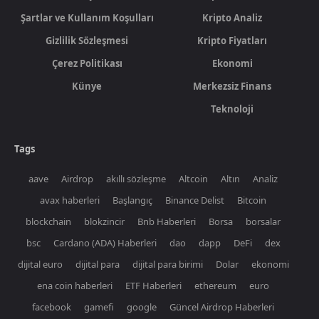
Şartlar ve Kullanım Koşulları
Kripto Analiz
Gizlilik Sözleşmesi
Kripto Fiyatları
Çerez Politikası
Ekonomi
Künye
Merkezsiz Finans
Teknoloji
Tags
aave
Airdrop
akıllı sözleşme
Altcoin
Altın
Analiz
avax haberleri
Başlangıç
Binance Delist
Bitcoin
blockchain
blokzincir
Bnb Haberleri
Borsa
borsalar
bsc
Cardano (ADA) Haberleri
dao
dapp
DeFi
dex
dijital euro
dijital para
dijital para birimi
Dolar
ekonomi
ena coin haberleri
ETF Haberleri
ethereum
euro
facebook
gamefi
google
Güncel Airdrop Haberleri