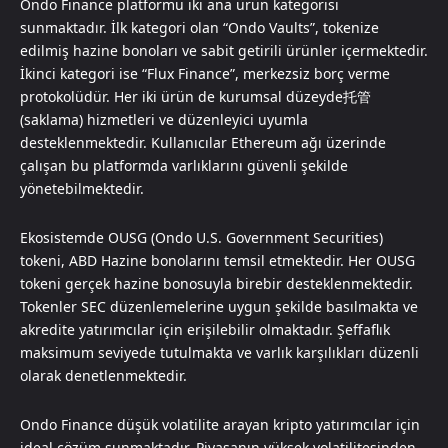
Ondo Finance platformu iki ana ürün kategorisi
sunmaktadır. İlk kategori olan “Ondo Vaults”, tokenize
edilmiş hazine bonoları ve sabit getirili ürünler içermektedir.
İkinci kategori ise “Flux Finance”, merkezsiz borç verme
protokolüdür. Her iki ürün de kurumsal düzeyde托管
(saklama) hizmetleri ve düzenleyici uyumla
desteklenmektedir. Kullanıcılar Ethereum ağı üzerinde
çalışan bu platformda varlıklarını güvenli şekilde
yönetebilmektedir.
Ekosistemde OUSG (Ondo U.S. Government Securities)
tokeni, ABD Hazine bonolarını temsil etmektedir. Her OUSG
tokeni gerçek hazine bonosuyla birebir desteklenmektedir.
Tokenler SEC düzenlemelerine uygun şekilde basılmakta ve
akredite yatırımcılar için erişilebilir olmaktadır. Şeffaflık
maksimum seviyede tutulmakta ve varlık karşılıkları düzenli
olarak denetlenmektedir.
Ondo Finance düşük volatilite arayan kripto yatırımcılar için
ideal çözüm sunmaktadır. Piyasanın yüksek volatilitesinden