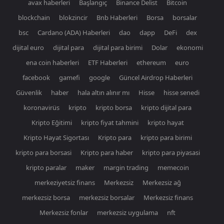
avax haberleri
Başlangıç
Binance Delist
Bitcoin
blockchain
blokzincir
Bnb Haberleri
Borsa
borsalar
bsc
Cardano (ADA) Haberleri
dao
dapp
DeFi
dex
dijital euro
dijital para
dijital para birimi
Dolar
ekonomi
ena coin haberleri
ETF Haberleri
ethereum
euro
facebook
gamefi
google
Güncel Airdrop Haberleri
Güvenlik
haber
hala altın alınır mı
Hisse
hisse senedi
koronavirüs
kripto
kripto borsa
kripto dijital para
Kripto Eğitimi
kripto fiyat tahmini
kripto hayat
Kripto Hayat Sigortası
Kripto para
kripto para birimi
kripto para borsasi
Kripto para haber
kripto para piyasasi
kripto paralar
maker
margin trading
memecoin
merkeziyetsiz finans
Merkezsiz
Merkezsiz ağ
merkezsiz borsa
merkezsiz borsalar
Merkezsiz finans
Merkezsiz fonlar
merkezsiz uygulama
nft