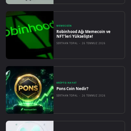
MEMECOIN
Robinhood Ağı Memecoin ve
NFT’leri Yükselişte!
SERTHAN TOPAL
-
26 TEMMUZ 2026
KRIPTO HAYAT
Pons Coin Nedir?
SERTHAN TOPAL
-
26 TEMMUZ 2026