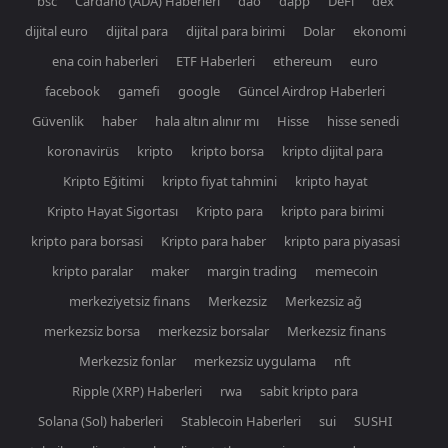
bsc
Cardano (ADA) Haberleri
dao
dapp
DeFi
dex
dijital euro
dijital para
dijital para birimi
Dolar
ekonomi
ena coin haberleri
ETF Haberleri
ethereum
euro
facebook
gamefi
google
Güncel Airdrop Haberleri
Güvenlik
haber
hala altın alınır mı
Hisse
hisse senedi
koronavirüs
kripto
kripto borsa
kripto dijital para
Kripto Eğitimi
kripto fiyat tahmini
kripto hayat
Kripto Hayat Sigortası
Kripto para
kripto para birimi
kripto para borsasi
Kripto para haber
kripto para piyasasi
kripto paralar
maker
margin trading
memecoin
merkeziyetsiz finans
Merkezsiz
Merkezsiz ağ
merkezsiz borsa
merkezsiz borsalar
Merkezsiz finans
Merkezsiz fonlar
merkezsiz uygulama
nft
Ripple (XRP) Haberleri
rwa
sabit kripto para
Solana (Sol) haberleri
Stablecoin Haberleri
sui
SUSHI