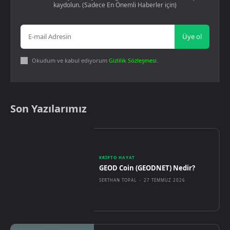
kaydolun. (Sadece En Önemli Haberler için)
Üye ol
Okudum ve kabul ediyorum
Gizlilik Sözleşmesi
.
Son Yazılarımız
KRIPTO HAYAT
GEOD Coin (GEODNET) Nedir?
SERTHAN TOPAL
-
27 TEMMUZ 2026