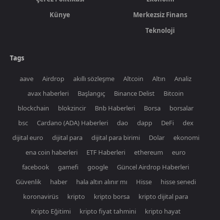
Künye
Merkezsiz Finans
Teknoloji
Tags
aave
Airdrop
akıllı sözleşme
Altcoin
Altın
Analiz
avax haberleri
Başlangıç
Binance Delist
Bitcoin
blockchain
blokzincir
Bnb Haberleri
Borsa
borsalar
bsc
Cardano (ADA) Haberleri
dao
dapp
DeFi
dex
dijital euro
dijital para
dijital para birimi
Dolar
ekonomi
ena coin haberleri
ETF Haberleri
ethereum
euro
facebook
gamefi
google
Güncel Airdrop Haberleri
Güvenlik
haber
hala altın alınır mı
Hisse
hisse senedi
koronavirüs
kripto
kripto borsa
kripto dijital para
Kripto Eğitimi
kripto fiyat tahmini
kripto hayat