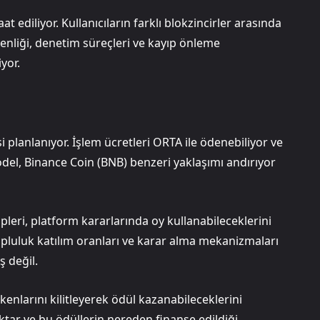
aat ediliyor. Kullanıcıların farklı blokzincirler arasında
venliği, denetim süreçleri ve kayıp önleme
yor.
 planlanıyor. İşlem ücretleri ORTA ile ödenebiliyor ve
odel, Binance Coin (BNB) benzeri yaklaşımı andırıyor
pleri, platform kararlarında oy kullanabileceklerini
 topluluk katılım oranları ve karar alma mekanizmaları
ş değil.
enlarını kilitleyerek ödül kazanabileceklerini
iktar ve bu ödüllerin nereden finanse edildiği