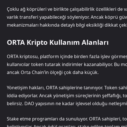
Çoklu ağ köprüleri ve birlikte çalışabilirlik özellikleri de v
varlık transferi yapabileceği söyleniyor. Ancak köprü gü
mekanizmaları hakkında detaylı bilgi eksikliği dikkat çeki
ORTA Kripto Kullanım Alanları
ORTA kriptosu, platform içinde birden fazla işlev görmesi
kullanıcılar token tutarak indirimler kazanabiliyor. Bu m
ancak Orta Chain’in ölçeği çok daha küçük.
Yönetişim hakları, ORTA sahiplerine tanınıyor. Token sahi
iddia ediyorlar. Ancak yönetişim süreçlerinin şeffaflığı,
belirsiz. DAO yapısının ne kadar işlevsel olduğu netleşmi
Stake etme programları da sunuluyor. ORTA sahipleri, tok
belirtiyorlar. Ancak ödül oranları, stake edilen toplam m