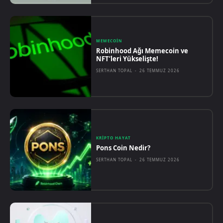
MEMECOIN
Robinhood Ağı Memecoin ve
NFT’leri Yükselişte!
SERTHAN TOPAL
-
26 TEMMUZ 2026
KRIPTO HAYAT
Pons Coin Nedir?
SERTHAN TOPAL
-
26 TEMMUZ 2026