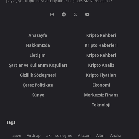
paylaşıyor. Kripto Paralar Hayatımızın İçinde. Siz Neredesiniz?
Anasayfa
Kripto Rehberi
Hakkımızda
Kripto Haberleri
İletişim
Kripto Rehberi
Şartlar ve Kullanım Koşulları
Kripto Analiz
Gizlilik Sözleşmesi
Kripto Fiyatları
Çerez Politikası
Ekonomi
Künye
Merkezsiz Finans
Teknoloji
Tags
aave
Airdrop
akıllı sözleşme
Altcoin
Altın
Analiz