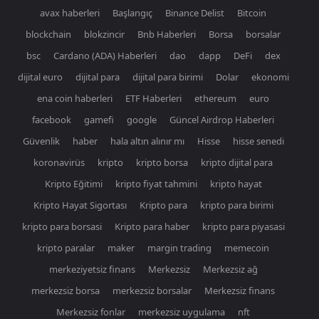
avax haberleri
Başlangıç
Binance Delist
Bitcoin
blockchain
blokzincir
Bnb Haberleri
Borsa
borsalar
bsc
Cardano (ADA) Haberleri
dao
dapp
DeFi
dex
dijital euro
dijital para
dijital para birimi
Dolar
ekonomi
ena coin haberleri
ETF Haberleri
ethereum
euro
facebook
gamefi
google
Güncel Airdrop Haberleri
Güvenlik
haber
hala altın alınır mı
Hisse
hisse senedi
koronavirüs
kripto
kripto borsa
kripto dijital para
Kripto Eğitimi
kripto fiyat tahmini
kripto hayat
Kripto Hayat Sigortası
Kripto para
kripto para birimi
kripto para borsasi
Kripto para haber
kripto para piyasasi
kripto paralar
maker
margin trading
memecoin
merkeziyetsiz finans
Merkezsiz
Merkezsiz ağ
merkezsiz borsa
merkezsiz borsalar
Merkezsiz finans
Merkezsiz fonlar
merkezsiz uygulama
nft