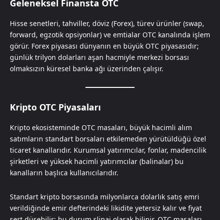
Geleneksel Finansta OTC
Hisse senetleri, tahviller, döviz (Forex), türev ürünler (swap,
forward, egzotik opsiyonlar) ve emtialar OTC kanalında işlem
görür. Forex piyasası dünyanın en büyük OTC piyasasıdır;
günlük trilyon dolarları aşan hacmiyle merkezi borsası
olmaksızın küresel banka ağı üzerinden çalışır.
Kripto OTC Piyasaları
Kripto ekosisteminde OTC masaları, büyük hacimli alım
satımların standart borsaları etkilemeden yürütüldüğü özel
ticaret kanallarıdır. Kurumsal yatırımcılar, fonlar, madencilik
şirketleri ve yüksek hacimli yatırımcılar (balinalar) bu
kanalların başlıca kullanıcılarıdır.
Standart kripto borsasında milyonlarca dolarlık satış emri
verildiğinde emir defterindeki likidite yetersiz kalır ve fiyat
sert düşebilir; bu durum slipaj olarak bilinir. OTC masaları