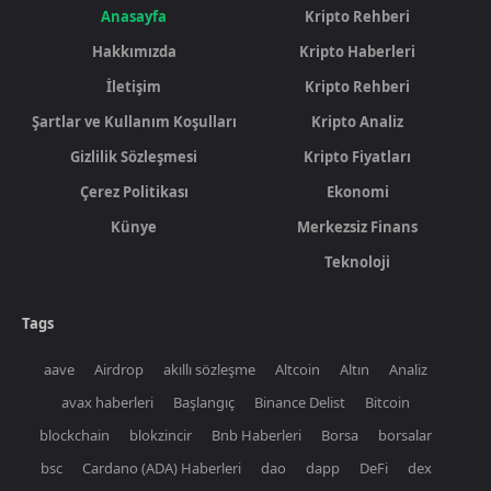
Anasayfa
Kripto Rehberi
Hakkımızda
Kripto Haberleri
İletişim
Kripto Rehberi
Şartlar ve Kullanım Koşulları
Kripto Analiz
Gizlilik Sözleşmesi
Kripto Fiyatları
Çerez Politikası
Ekonomi
Künye
Merkezsiz Finans
Teknoloji
Tags
aave
Airdrop
akıllı sözleşme
Altcoin
Altın
Analiz
avax haberleri
Başlangıç
Binance Delist
Bitcoin
blockchain
blokzincir
Bnb Haberleri
Borsa
borsalar
bsc
Cardano (ADA) Haberleri
dao
dapp
DeFi
dex