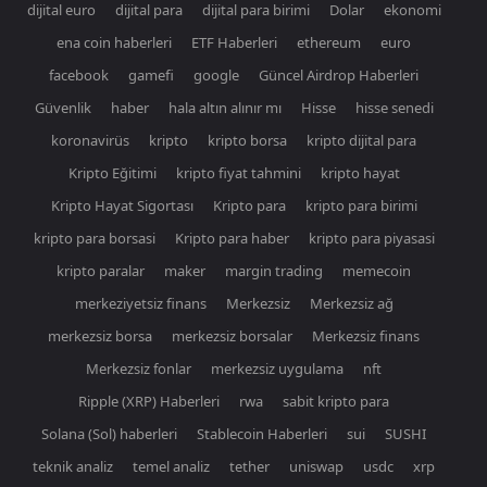
dijital euro
dijital para
dijital para birimi
Dolar
ekonomi
ena coin haberleri
ETF Haberleri
ethereum
euro
facebook
gamefi
google
Güncel Airdrop Haberleri
Güvenlik
haber
hala altın alınır mı
Hisse
hisse senedi
koronavirüs
kripto
kripto borsa
kripto dijital para
Kripto Eğitimi
kripto fiyat tahmini
kripto hayat
Kripto Hayat Sigortası
Kripto para
kripto para birimi
kripto para borsasi
Kripto para haber
kripto para piyasasi
kripto paralar
maker
margin trading
memecoin
merkeziyetsiz finans
Merkezsiz
Merkezsiz ağ
merkezsiz borsa
merkezsiz borsalar
Merkezsiz finans
Merkezsiz fonlar
merkezsiz uygulama
nft
Ripple (XRP) Haberleri
rwa
sabit kripto para
Solana (Sol) haberleri
Stablecoin Haberleri
sui
SUSHI
teknik analiz
temel analiz
tether
uniswap
usdc
xrp