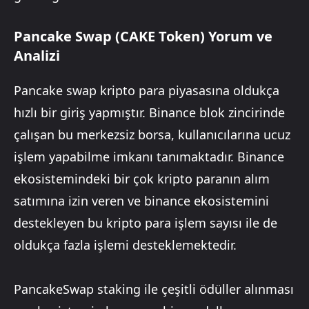
Pancake Swap (CAKE Token) Yorum ve
Analizi
Pancake swap kripto para piyasasına oldukça
hızlı bir giriş yapmıştır. Binance blok zincirinde
çalışan bu merkezsiz borsa, kullanıcılarına ucuz
işlem yapabilme imkanı tanımaktadır. Binance
ekosistemindeki bir çok kripto paranın alım
satımına izin veren ve binance ekosistemini
destekleyen bu kripto para işlem sayısı ile de
oldukça fazla işlemi desteklemektedir.
PancakeSwap staking ile çeşitli ödüller alınması