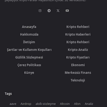
paylaşıyor. Kripto Paralar Hayatımızın İçinde. Siz Neredesiniz?
Anasayfa
Kripto Rehberi
Hakkımızda
Kripto Haberleri
İletişim
Kripto Rehberi
Şartlar ve Kullanım Koşulları
Kripto Analiz
Gizlilik Sözleşmesi
Kripto Fiyatları
Çerez Politikası
Ekonomi
Künye
Merkezsiz Finans
Teknoloji
Tags
aave
Airdrop
akıllı sözleşme
Altcoin
Altın
Analiz