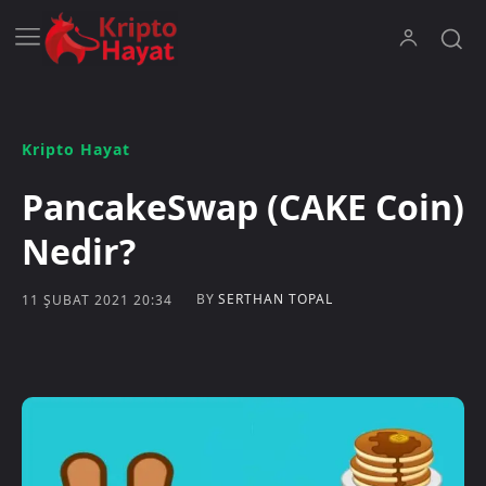
Kripto Hayat
PancakeSwap (CAKE Coin)
Nedir?
BY
SERTHAN TOPAL
11 ŞUBAT 2021 20:34