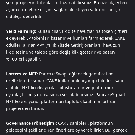
yeni projelerin tokenlarını kazanabilirsiniz. Bu özellik, erken
aşama projelere erişim sağlamak isteyen yatırımcılar için
oldukça değerlidir.
Yield Farming:
Kullanıcılar, likidite havuzlarına token çiftleri
ekleyerek LP tokenları kazanır ve bunları farm ederek CAKE
ödülleri alırlar. APY (Yıllık Yüzde Getiri) oranları, havuzun
likiditesine ve talebe göre değişiklik gösterir ve bazen
%100’leri aşabilir.
Lottery ve NFT:
PancakeSwap, eğlenceli gamification
özellikleri de sunar. CAKE kullanarak piyango biletleri satın
alabilir, NFT koleksiyonları oluşturabilir ve platformun
oyunlaştırılmış dünyasında yer alabilirsiniz. PancakeSquad
NFT koleksiyonu, platformun topluluk katılımını artıran
projelerden biridir.
Governance (Yönetişim):
CAKE sahipleri, platformun
geleceğini şekillendiren önerilere oy verebilirler. Bu, gerçek