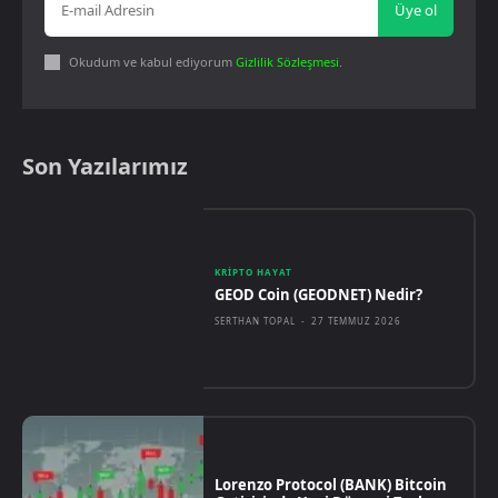
Üye ol
Okudum ve kabul ediyorum
Gizlilik Sözleşmesi
.
Son Yazılarımız
KRIPTO HAYAT
GEOD Coin (GEODNET) Nedir?
SERTHAN TOPAL
-
27 TEMMUZ 2026
Lorenzo Protocol (BANK) Bitcoin