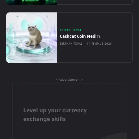
KRIPTO HAYAT
Cashcat Coin Nedir?
SERTHAN TOPAL
-
14 TEMMUZ 2026
- Advertisement -