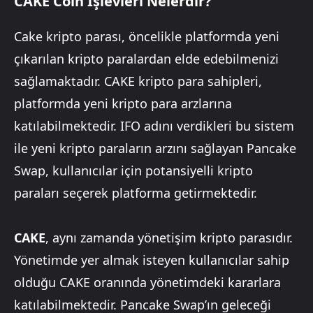
CAKE Coin İşlevleri Nelerdir?
Cake kripto parası, öncelikle platformda yeni
çıkarılan kripto paralardan elde edebilmenizi
sağlamaktadır. CAKE kripto para sahipleri,
platformda yeni kripto para arzlarına
katılabilmektedir. IFO adını verdikleri bu sistem
ile yeni kripto paraların arzını sağlayan Pancake
Swap, kullanıcılar için potansiyelli kripto
paraları seçerek platforma getirmektedir.
CAKE
, aynı zamanda yönetişim kripto parasıdır.
Yönetimde yer almak isteyen kullanıcılar sahip
olduğu CAKE oranında yönetimdeki kararlara
katılabilmektedir. Pancake Swap’ın geleceği