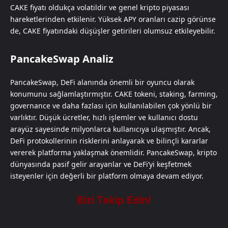
CAKE fiyatı oldukça volatildir ve genel kripto piyasası
hareketlerinden etkilenir. Yüksek APY oranları cazip görünse
de, CAKE fiyatındaki düşüşler getirileri olumsuz etkileyebilir.
PancakeSwap Analiz
PancakeSwap, DeFi alanında önemli bir oyuncu olarak
konumunu sağlamlaştırmıştır. CAKE tokeni, staking, farming,
governance ve daha fazlası için kullanılabilen çok yönlü bir
varlıktır. Düşük ücretler, hızlı işlemler ve kullanıcı dostu
arayüz sayesinde milyonlarca kullanıcıya ulaşmıştır. Ancak,
DeFi protokollerinin risklerini anlayarak ve bilinçli kararlar
vererek platforma yaklaşmak önemlidir. PancakeSwap, kripto
dünyasında pasif gelir arayanlar ve DeFi’yi keşfetmek
isteyenler için değerli bir platform olmaya devam ediyor.