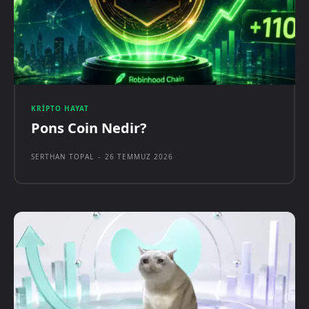
KRIPTO HAYAT
Pons Coin Nedir?
SERTHAN TOPAL
-
26 TEMMUZ 2026