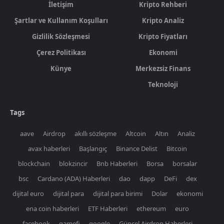
İletişim
Kripto Rehberi
Şartlar ve Kullanım Koşulları
Kripto Analiz
Gizlilik Sözleşmesi
Kripto Fiyatları
Çerez Politikası
Ekonomi
Künye
Merkezsiz Finans
Teknoloji
Tags
aave
Airdrop
akıllı sözleşme
Altcoin
Altın
Analiz
avax haberleri
Başlangıç
Binance Delist
Bitcoin
blockchain
blokzincir
Bnb Haberleri
Borsa
borsalar
bsc
Cardano (ADA) Haberleri
dao
dapp
DeFi
dex
dijital euro
dijital para
dijital para birimi
Dolar
ekonomi
ena coin haberleri
ETF Haberleri
ethereum
euro
facebook
gamefi
google
Güncel Airdrop Haberleri