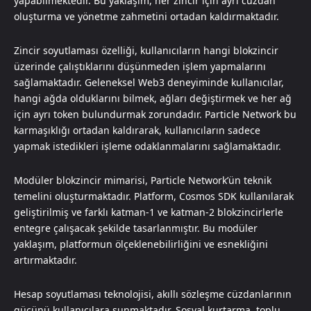
yapabilmektedir. Bu yaklaşım, her zincir için ayrı cüzdan
oluşturma ve yönetme zahmetini ortadan kaldırmaktadır.
Zincir soyutlaması özelliği, kullanıcıların hangi blokzincir
üzerinde çalıştıklarını düşünmeden işlem yapmalarını
sağlamaktadır. Geleneksel Web3 deneyiminde kullanıcılar,
hangi ağda olduklarını bilmek, ağları değiştirmek ve her ağ
için ayrı token bulundurmak zorundadır. Particle Network bu
karmaşıklığı ortadan kaldırarak, kullanıcıların sadece
yapmak istedikleri işleme odaklanmalarını sağlamaktadır.
Modüler blokzincir mimarisi, Particle Network’ün teknik
temelini oluşturmaktadır. Platform, Cosmos SDK kullanılarak
geliştirilmiş ve farklı katman-1 ve katman-2 blokzincirlerle
entegre çalışacak şekilde tasarlanmıştır. Bu modüler
yaklaşım, platformun ölçeklenebilirliğini ve esnekliğini
artırmaktadır.
Hesap soyutlaması teknolojisi, akıllı sözleşme cüzdanlarının
gücünü kullanıcılara sunmaktadır. Sosyal kurtarma, toplu