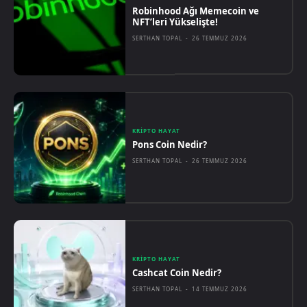
Robinhood Ağı Memecoin ve
NFT’leri Yükselişte!
SERTHAN TOPAL
-
26 TEMMUZ 2026
KRIPTO HAYAT
Pons Coin Nedir?
SERTHAN TOPAL
-
26 TEMMUZ 2026
KRIPTO HAYAT
Cashcat Coin Nedir?
SERTHAN TOPAL
-
14 TEMMUZ 2026