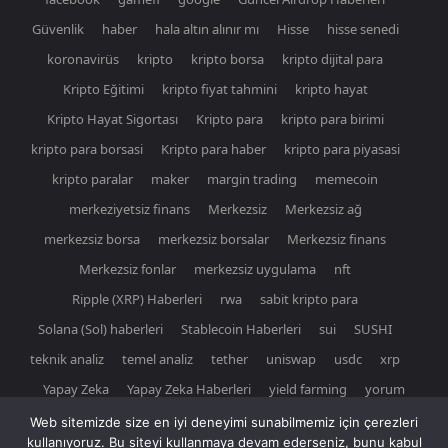
Güvenlik
haber
hala altın alınır mı
Hisse
hisse senedi
koronavirüs
kripto
kripto borsa
kripto dijital para
Kripto Eğitimi
kripto fiyat tahmini
kripto hayat
Kripto Hayat Sigortası
Kripto para
kripto para birimi
kripto para borsasi
Kripto para haber
kripto para piyasasi
kripto paralar
maker
margin trading
memecoin
merkeziyetsiz finans
Merkezsiz
Merkezsiz ağ
merkezsiz borsa
merkezsiz borsalar
Merkezsiz finans
Merkezsiz fonlar
merkezsiz uygulama
nft
Ripple (XRP) Haberleri
rwa
sabit kripto para
Solana (Sol) haberleri
Stablecoin Haberleri
sui
SUSHI
teknik analiz
temel analiz
tether
uniswap
usdc
xrp
Yapay Zeka
Yapay Zeka Haberleri
yield farming
yorum
Web sitemizde size en iyi deneyimi sunabilmemiz için çerezleri
kullanıyoruz. Bu siteyi kullanmaya devam ederseniz, bunu kabul