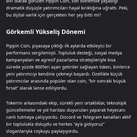
biri olarak görülen Pippin Coin, son dönemde yaşadığı
dramatik düşüşle yatırımcıları hayal kırıklığına uğrattı. Peki,
bu dijital varlık için gerçekten her şey bitti mi?
Görkemli Yükseliş Dönemi
Pippin Coin, piyasaya çıktığı ilk aylarda etkileyici bir
performans sergilemişti. Topluluk desteği, sosyal medya
kampanyaları ve agresif pazarlama stratejileriyle kısa
sürede yüzde 800’leri aşan getiriler sağlayan token, binlerce
yeni yatırımcıyı kendine çekmeyi başardı. Özellikle küçük
yatırımcılar arasında popüler olan coin, “bir sonraki büyük
fırsat” olarak lanse ediliyordu.
Token’ın arkasındaki ekip, sürekli yeni ortaklıklar, teknolojik
güncellemeler ve yol haritası duyuruları yaparak heyecanı
canlı tutmaya çalışıyordu. Discord ve Telegram kanalları aktif
bir toplulukla doluydu ve herkes “ay’a gidiyoruz”
sloganlarıyla coşkuyu paylaşıyordu.