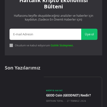
Haftalık Kripto Ekonomisi
Bülteni
Haftasonu keyifle okuyabileceğiniz analizler ve haberler için
kaydolun. (Sadece En Önemli Haberler için)
Üye ol
Okudum ve kabul ediyorum
Gizlilik Sözleşmesi
.
Son Yazılarımız
KRIPTO HAYAT
GEOD Coin (GEODNET) Nedir?
SERTHAN TOPAL
-
27 TEMMUZ 2026