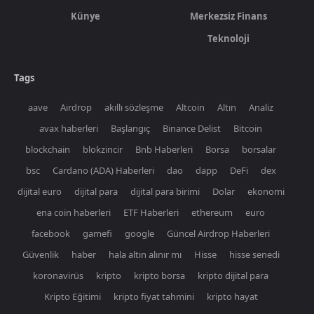
Künye
Merkezsiz Finans
Teknoloji
Tags
aave
Airdrop
akıllı sözleşme
Altcoin
Altın
Analiz
avax haberleri
Başlangıç
Binance Delist
Bitcoin
blockchain
blokzincir
Bnb Haberleri
Borsa
borsalar
bsc
Cardano (ADA) Haberleri
dao
dapp
DeFi
dex
dijital euro
dijital para
dijital para birimi
Dolar
ekonomi
ena coin haberleri
ETF Haberleri
ethereum
euro
facebook
gamefi
google
Güncel Airdrop Haberleri
Güvenlik
haber
hala altın alınır mı
Hisse
hisse senedi
koronavirüs
kripto
kripto borsa
kripto dijital para
Kripto Eğitimi
kripto fiyat tahmini
kripto hayat