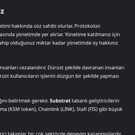
iz
timi hakkında söz sahibi olurlar. Protokolün
nmasında yönetimde yer alırlar. Yönetime katılmanız için
sahip olduğunuz miktar kadar yönetimde oy hakkınız
nsanları cezalandırır. Dürüst şekilde davranan insanları
st kullanıcıların işlerini düzgün bir şekilde yapması
ğını belirtmek gerekir.
Substrat
tabanlı geliştiricilerin
(KSM token), Chainlink (LINK), Stafi (FIS) gibi büyük
irici takımlar bir çok sektörde deneyim kazanmışlardır.