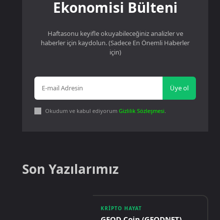
Ekonomisi Bülteni
Haftasonu keyifle okuyabileceğiniz analizler ve
haberler için kaydolun. (Sadece En Önemli Haberler
için)
Üye ol
Okudum ve kabul ediyorum
Gizlilik Sözleşmesi
.
Son Yazılarımız
KRIPTO HAYAT
GEOD Coin (GEODNET)