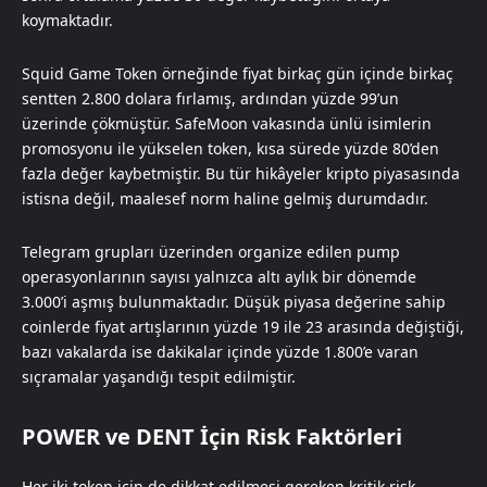
koymaktadır.
Squid Game Token örneğinde fiyat birkaç gün içinde birkaç
sentten 2.800 dolara fırlamış, ardından yüzde 99’un
üzerinde çökmüştür. SafeMoon vakasında ünlü isimlerin
promosyonu ile yükselen token, kısa sürede yüzde 80’den
fazla değer kaybetmiştir. Bu tür hikâyeler kripto piyasasında
istisna değil, maalesef norm haline gelmiş durumdadır.
Telegram grupları üzerinden organize edilen pump
operasyonlarının sayısı yalnızca altı aylık bir dönemde
3.000’i aşmış bulunmaktadır. Düşük piyasa değerine sahip
coinlerde fiyat artışlarının yüzde 19 ile 23 arasında değiştiği,
bazı vakalarda ise dakikalar içinde yüzde 1.800’e varan
sıçramalar yaşandığı tespit edilmiştir.
POWER ve DENT İçin Risk Faktörleri
Her iki token için de dikkat edilmesi gereken kritik risk