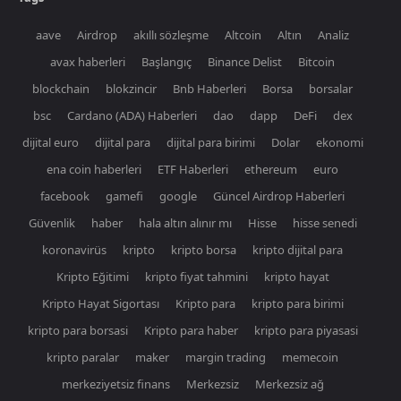
aave
Airdrop
akıllı sözleşme
Altcoin
Altın
Analiz
avax haberleri
Başlangıç
Binance Delist
Bitcoin
blockchain
blokzincir
Bnb Haberleri
Borsa
borsalar
bsc
Cardano (ADA) Haberleri
dao
dapp
DeFi
dex
dijital euro
dijital para
dijital para birimi
Dolar
ekonomi
ena coin haberleri
ETF Haberleri
ethereum
euro
facebook
gamefi
google
Güncel Airdrop Haberleri
Güvenlik
haber
hala altın alınır mı
Hisse
hisse senedi
koronavirüs
kripto
kripto borsa
kripto dijital para
Kripto Eğitimi
kripto fiyat tahmini
kripto hayat
Kripto Hayat Sigortası
Kripto para
kripto para birimi
kripto para borsasi
Kripto para haber
kripto para piyasasi
kripto paralar
maker
margin trading
memecoin
merkeziyetsiz finans
Merkezsiz
Merkezsiz ağ