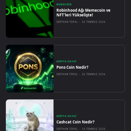
MEMECOIN
Robinhood Ağı Memecoin ve
NFT’leri Yükselişte!
SERTHAN TOPAL
-
26 TEMMUZ 2026
KRIPTO HAYAT
Pons Coin Nedir?
SERTHAN TOPAL
-
26 TEMMUZ 2026
KRIPTO HAYAT
Cashcat Coin Nedir?
SERTHAN TOPAL
-
14 TEMMUZ 2026