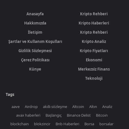
Anasayfa
Kripto Rehberi
Hakkımızda
Kripto Haberleri
İletişim
Kripto Rehberi
Şartlar ve Kullanım Koşulları
Kripto Analiz
Gizlilik Sözleşmesi
Kripto Fiyatları
Çerez Politikası
Ekonomi
Künye
Merkezsiz Finans
Teknoloji
Tags
aave
Airdrop
akıllı sözleşme
Altcoin
Altın
Analiz
avax haberleri
Başlangıç
Binance Delist
Bitcoin
blockchain
blokzincir
Bnb Haberleri
Borsa
borsalar