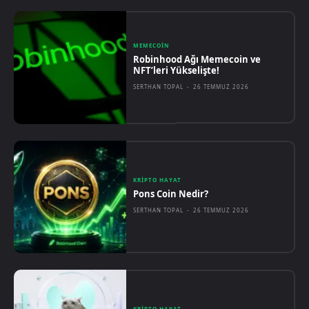
MEMECOIN
Robinhood Ağı Memecoin ve
NFT’leri Yükselişte!
SERTHAN TOPAL
-
26 TEMMUZ 2026
KRIPTO HAYAT
Pons Coin Nedir?
SERTHAN TOPAL
-
26 TEMMUZ 2026
KRIPTO HAYAT