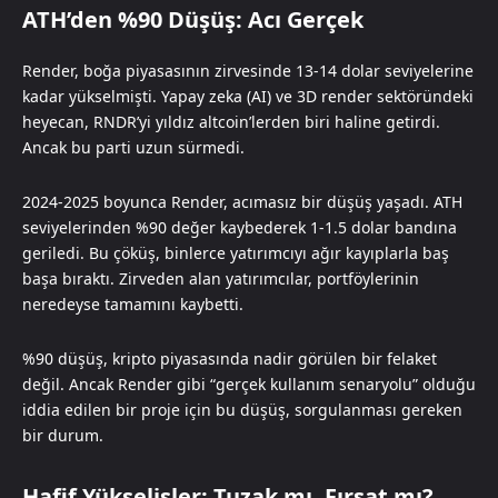
ATH’den %90 Düşüş: Acı Gerçek
Render, boğa piyasasının zirvesinde 13-14 dolar seviyelerine
kadar yükselmişti. Yapay zeka (AI) ve 3D render sektöründeki
heyecan, RNDR’yi yıldız altcoin’lerden biri haline getirdi.
Ancak bu parti uzun sürmedi.
2024-2025 boyunca Render, acımasız bir düşüş yaşadı. ATH
seviyelerinden %90 değer kaybederek 1-1.5 dolar bandına
geriledi. Bu çöküş, binlerce yatırımcıyı ağır kayıplarla baş
başa bıraktı. Zirveden alan yatırımcılar, portföylerinin
neredeyse tamamını kaybetti.
%90 düşüş, kripto piyasasında nadir görülen bir felaket
değil. Ancak Render gibi “gerçek kullanım senaryolu” olduğu
iddia edilen bir proje için bu düşüş, sorgulanması gereken
bir durum.
Hafif Yükselişler: Tuzak mı, Fırsat mı?