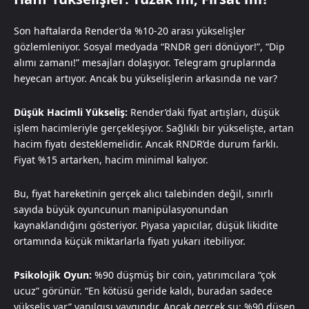
Son haftalarda Render’da %10-20 arası yükselişler
gözlemleniyor. Sosyal medyada “RNDR geri dönüyor!”, “Dip
alımı zamanı!” mesajları dolaşıyor. Telegram gruplarında
heyecan artıyor. Ancak bu yükselişlerin arkasında ne var?
Düşük Hacimli Yükseliş:
Render’daki fiyat artışları, düşük
işlem hacimleriyle gerçekleşiyor. Sağlıklı bir yükselişte, artan
hacim fiyatı desteklemelidir. Ancak RNDR’de durum farklı.
Fiyat %15 artarken, hacim minimal kalıyor.
Bu, fiyat hareketinin gerçek alıcı talebinden değil, sınırlı
sayıda büyük oyuncunun manipülasyonundan
kaynaklandığını gösteriyor. Piyasa yapıcılar, düşük likidite
ortamında küçük miktarlarla fiyatı yukarı itebiliyor.
Psikolojik Oyun:
%90 düşmüş bir coin, yatırımcılara “çok
ucuz” görünür. “En kötüsü geride kaldı, buradan sadece
yükseliş var” yanılgısı yaygındır. Ancak gerçek şu: %90 düşen