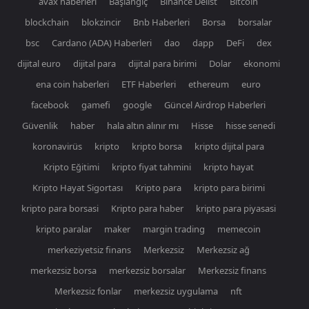
avax haberleri
Başlangıç
Binance Delist
Bitcoin
blockchain
blokzincir
Bnb Haberleri
Borsa
borsalar
bsc
Cardano (ADA) Haberleri
dao
dapp
DeFi
dex
dijital euro
dijital para
dijital para birimi
Dolar
ekonomi
ena coin haberleri
ETF Haberleri
ethereum
euro
facebook
gamefi
google
Güncel Airdrop Haberleri
Güvenlik
haber
hala altın alınır mı
Hisse
hisse senedi
koronavirüs
kripto
kripto borsa
kripto dijital para
Kripto Eğitimi
kripto fiyat tahmini
kripto hayat
Kripto Hayat Sigortası
Kripto para
kripto para birimi
kripto para borsasi
Kripto para haber
kripto para piyasasi
kripto paralar
maker
margin trading
memecoin
merkeziyetsiz finans
Merkezsiz
Merkezsiz ağ
merkezsiz borsa
merkezsiz borsalar
Merkezsiz finans
Merkezsiz fonlar
merkezsiz uygulama
nft