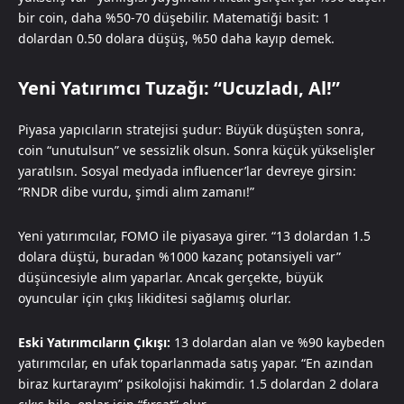
bir coin, daha %50-70 düşebilir. Matematiği basit: 1
dolardan 0.50 dolara düşüş, %50 daha kayıp demek.
Yeni Yatırımcı Tuzağı: “Ucuzladı, Al!”
Piyasa yapıcıların stratejisi şudur: Büyük düşüşten sonra,
coin “unutulsun” ve sessizlik olsun. Sonra küçük yükselişler
yaratılsın. Sosyal medyada influencer’lar devreye girsin:
“RNDR dibe vurdu, şimdi alım zamanı!”
Yeni yatırımcılar, FOMO ile piyasaya girer. “13 dolardan 1.5
dolara düştü, buradan %1000 kazanç potansiyeli var”
düşüncesiyle alım yaparlar. Ancak gerçekte, büyük
oyuncular için çıkış likiditesi sağlamış olurlar.
Eski Yatırımcıların Çıkışı:
13 dolardan alan ve %90 kaybeden
yatırımcılar, en ufak toparlanmada satış yapar. “En azından
biraz kurtarayım” psikolojisi hakimdir. 1.5 dolardan 2 dolara