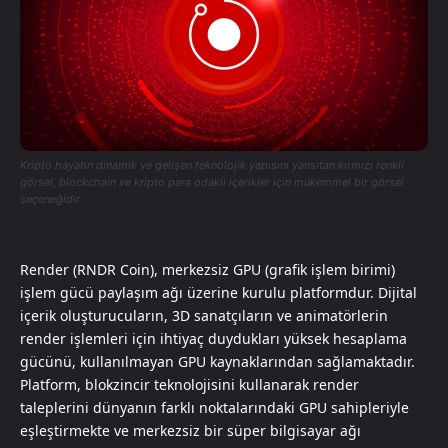
Kripto hayatın dinamik ve gelişen teknolojik yapısını yansıtan kırmızı renkli
görsel, blockchain ve kripto para odaklı içerikler için mükemmel bir görsel
seçeneğidir.
Render (RNDR Coin), merkezsiz GPU (grafik işlem birimi)
işlem gücü paylaşım ağı üzerine kurulu platformdur. Dijital
içerik oluşturucuların, 3D sanatçıların ve animatörlerin
render işlemleri için ihtiyaç duydukları yüksek hesaplama
gücünü, kullanılmayan GPU kaynaklarından sağlamaktadır.
Platform, blokzincir teknolojisini kullanarak render
taleplerini dünyanın farklı noktalarındaki GPU sahipleriyle
eşleştirmekte ve merkezsiz bir süper bilgisayar ağı