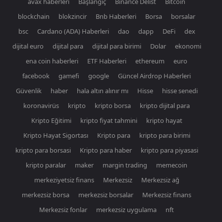
avax haberleri
Başlangıç
Binance Delist
Bitcoin
blockchain
blokzincir
Bnb Haberleri
Borsa
borsalar
bsc
Cardano (ADA) Haberleri
dao
dapp
DeFi
dex
dijital euro
dijital para
dijital para birimi
Dolar
ekonomi
ena coin haberleri
ETF Haberleri
ethereum
euro
facebook
gamefi
google
Güncel Airdrop Haberleri
Güvenlik
haber
hala altın alınır mı
Hisse
hisse senedi
koronavirüs
kripto
kripto borsa
kripto dijital para
Kripto Eğitimi
kripto fiyat tahmini
kripto hayat
Kripto Hayat Sigortası
Kripto para
kripto para birimi
kripto para borsasi
Kripto para haber
kripto para piyasasi
kripto paralar
maker
margin trading
memecoin
merkeziyetsiz finans
Merkezsiz
Merkezsiz ağ
merkezsiz borsa
merkezsiz borsalar
Merkezsiz finans
Merkezsiz fonlar
merkezsiz uygulama
nft