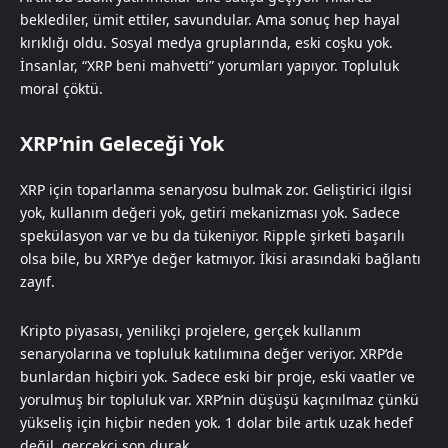
beklediler, ümit ettiler, savundular. Ama sonuç hep hayal
kırıklığı oldu. Sosyal medya gruplarında, eski coşku yok.
İnsanlar, “XRP beni mahvetti” yorumları yapıyor. Topluluk
moral çöktü.
XRP’nin Geleceği Yok
XRP için toparlanma senaryosu bulmak zor. Geliştirici ilgisi
yok, kullanım değeri yok, getiri mekanizması yok. Sadece
spekülasyon var ve bu da tükeniyor. Ripple şirketi başarılı
olsa bile, bu XRP’ye değer katmıyor. İkisi arasındaki bağlantı
zayıf.
Kripto piyasası, yenilikçi projelere, gerçek kullanım
senaryolarına ve topluluk katılımına değer veriyor. XRP’de
bunlardan hiçbiri yok. Sadece eski bir proje, eski vaatler ve
yorulmuş bir topluluk var. XRP’nin düşüşü kaçınılmaz çünkü
yükseliş için hiçbir neden yok. 1 dolar bile artık uzak hedef
değil, gerçekçi son durak.