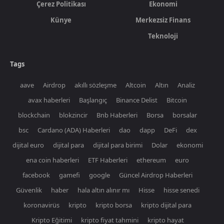
Çerez Politikası
Ekonomi
Künye
Merkezsiz Finans
Teknoloji
Tags
aave
Airdrop
akıllı sözleşme
Altcoin
Altın
Analiz
avax haberleri
Başlangıç
Binance Delist
Bitcoin
blockchain
blokzincir
Bnb Haberleri
Borsa
borsalar
bsc
Cardano (ADA) Haberleri
dao
dapp
DeFi
dex
dijital euro
dijital para
dijital para birimi
Dolar
ekonomi
ena coin haberleri
ETF Haberleri
ethereum
euro
facebook
gamefi
google
Güncel Airdrop Haberleri
Güvenlik
haber
hala altın alınır mı
Hisse
hisse senedi
koronavirüs
kripto
kripto borsa
kripto dijital para
Kripto Eğitimi
kripto fiyat tahmini
kripto hayat