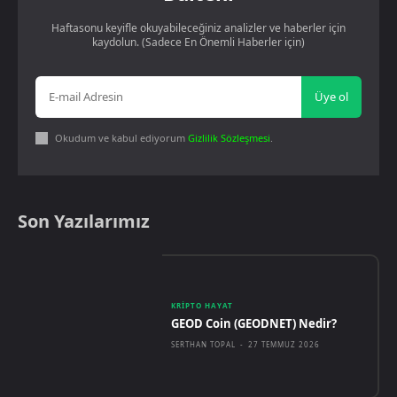
Haftasonu keyifle okuyabileceğiniz analizler ve haberler için
kaydolun. (Sadece En Önemli Haberler için)
Üye ol
Okudum ve kabul ediyorum
Gizlilik Sözleşmesi
.
Son Yazılarımız
KRIPTO HAYAT
GEOD Coin (GEODNET) Nedir?
SERTHAN TOPAL
-
27 TEMMUZ 2026