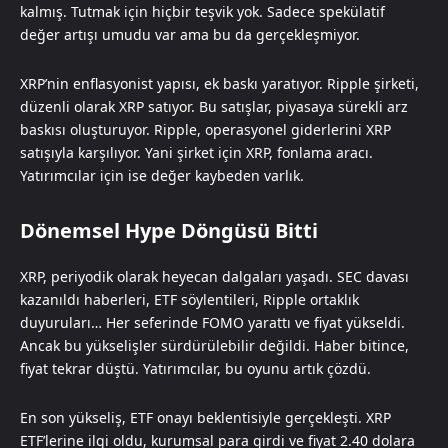
kalmış. Tutmak için hiçbir teşvik yok. Sadece spekülatif
değer artışı umudu var ama bu da gerçekleşmiyor.
XRP’nin enflasyonist yapısı, ek baskı yaratıyor. Ripple şirketi,
düzenli olarak XRP satıyor. Bu satışlar, piyasaya sürekli arz
baskısı oluşturuyor. Ripple, operasyonel giderlerini XRP
satışıyla karşılıyor. Yani şirket için XRP, fonlama aracı.
Yatırımcılar için ise değer kaybeden varlık.
Dönemsel Hype Döngüsü Bitti
XRP, periyodik olarak heyecan dalgaları yaşadı. SEC davası
kazanıldı haberleri, ETF söylentileri, Ripple ortaklık
duyuruları… Her seferinde FOMO yarattı ve fiyat yükseldi.
Ancak bu yükselişler sürdürülebilir değildi. Haber bitince,
fiyat tekrar düştü. Yatırımcılar, bu oyunu artık çözdü.
En son yükseliş, ETF onayı beklentisiyle gerçekleşti. XRP
ETF’lerine ilgi oldu, kurumsal para girdi ve fiyat 2.40 dolara