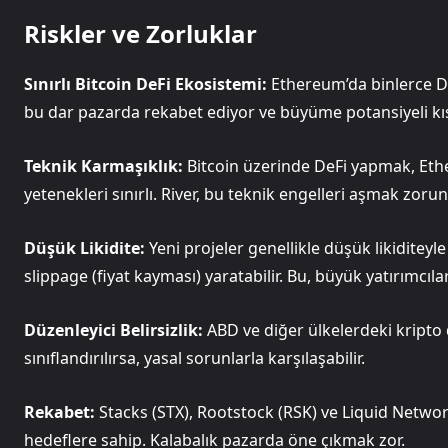
Riskler ve Zorluklar
Sınırlı Bitcoin DeFi Ekosistemi:
Ethereum’da binlerce DeF
bu dar pazarda rekabet ediyor ve büyüme potansiyeli kısıtl
Teknik Karmaşıklık:
Bitcoin üzerinde DeFi yapmak, Ether
yetenekleri sınırlı. River, bu teknik engelleri aşmak zoru
Düşük Likidite:
Yeni projeler genellikle düşük likiditeyl
slippage (fiyat kayması) yaratabilir. Bu, büyük yatırımcılar
Düzenleyici Belirsizlik:
ABD ve diğer ülkelerdeki kripto 
sınıflandırılırsa, yasal sorunlarla karşılaşabilir.
Rekabet:
Stacks (STX), Rootstock (RSK) ve Liquid Network 
hedeflere sahip. Kalabalık pazarda öne çıkmak zor.