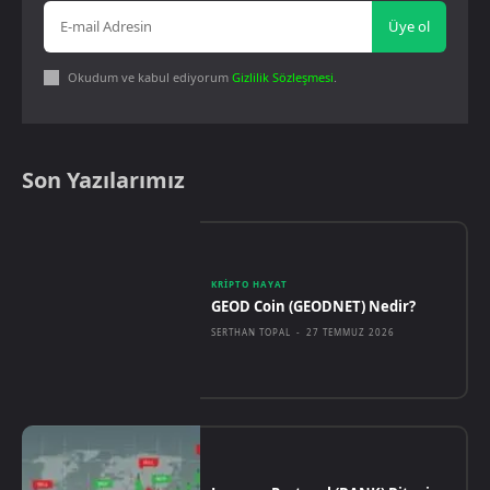
Üye ol
Okudum ve kabul ediyorum
Gizlilik Sözleşmesi
.
Son Yazılarımız
KRIPTO HAYAT
GEOD Coin (GEODNET) Nedir?
SERTHAN TOPAL
-
27 TEMMUZ 2026