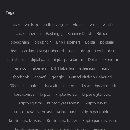
Tags
aave
Airdrop
akıllı sözleşme
Altcoin
Altın
Analiz
avax haberleri
Başlangıç
Binance Delist
Bitcoin
blockchain
blokzincir
Bnb Haberleri
Borsa
borsalar
bsc
Cardano (ADA) Haberleri
dao
dapp
DeFi
dex
dijital euro
dijital para
dijital para birimi
Dolar
ekonomi
ena coin haberleri
ETF Haberleri
ethereum
euro
facebook
gamefi
google
Güncel Airdrop Haberleri
Güvenlik
haber
hala altın alınır mı
Hisse
hisse senedi
koronavirüs
kripto
kripto borsa
kripto dijital para
Kripto Eğitimi
kripto fiyat tahmini
kripto hayat
Kripto Hayat Sigortası
Kripto para
kripto para birimi
kripto para borsasi
Kripto para haber
kripto para piyasasi
kripto paralar
maker
margin trading
memecoin