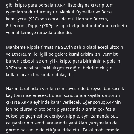
gibi kripto para borsaları XRP’i liste dışına çıkarıp tüm
işlemlerini durdurmuştur. Menkul Kıymetler ve Borsa
komisyonu (SEC) son olarak da mülklerinde Bitcoin,
Ethereum, Ripple (XRP) ile ilgili belge bulunduğunu reddetti
ve mahkemeye itirazda bulundu.
Mahkeme Ripple firmasına SEC’in sahip olabileceği Bitcoin
ve Ethereum ile ilgili belgelere kısmi erişim izni vermişti
bunun sebebi ise en iyi iki kripto para biriminin Ripple’ın
XRP’sine nasıl bir farklılık gösterdiğini belirlemek için
kullanılacak olmasından dolayıdır.
Hakim tarafından verilen izin sayesinde bireysel bankacılık
kayıtları incelenecek, bunun sonucunda kayıtlarda sorun
çıkarsa XRP aleyhinde karar verilecek. Eğer sonuç XRP’nin
lehine olursa kripto para piyasasında XRP’nin çok fazla
yükselişe geçmesi bekleniyor. Ripple, aynı zamanda SEC
çalışanlarının kendi aralarında yaptıkları yazışmaları da
görme hakkını elde ettiğini iddia etti . Fakat mahkemede