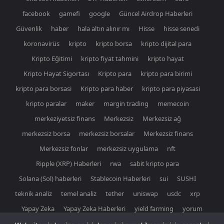
facebook
gamefi
google
Güncel Airdrop Haberleri
Güvenlik
haber
hala altın alınır mı
Hisse
hisse senedi
koronavirüs
kripto
kripto borsa
kripto dijital para
Kripto Eğitimi
kripto fiyat tahmini
kripto hayat
Kripto Hayat Sigortası
Kripto para
kripto para birimi
kripto para borsasi
Kripto para haber
kripto para piyasasi
kripto paralar
maker
margin trading
memecoin
merkeziyetsiz finans
Merkezsiz
Merkezsiz ağ
merkezsiz borsa
merkezsiz borsalar
Merkezsiz finans
Merkezsiz fonlar
merkezsiz uygulama
nft
Ripple (XRP) Haberleri
rwa
sabit kripto para
Solana (Sol) haberleri
Stablecoin Haberleri
sui
SUSHI
teknik analiz
temel analiz
tether
uniswap
usdc
xrp
Yapay Zeka
Yapay Zeka Haberleri
yield farming
yorum