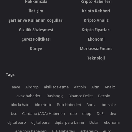
Hakkımızda
Kripto Haberleri
İletişim
Kripto Rehberi
Şartlar ve Kullanım Koşulları
Kripto Analiz
Gizlilik Sözleşmesi
Kripto Fiyatları
Çerez Politikası
Ekonomi
Künye
Merkezsiz Finans
Teknoloji
Tags
aave
Airdrop
akıllı sözleşme
Altcoin
Altın
Analiz
avax haberleri
Başlangıç
Binance Delist
Bitcoin
blockchain
blokzincir
Bnb Haberleri
Borsa
borsalar
bsc
Cardano (ADA) Haberleri
dao
dapp
DeFi
dex
dijital euro
dijital para
dijital para birimi
Dolar
ekonomi
ena coin haberleri
ETF Haberleri
ethereum
euro