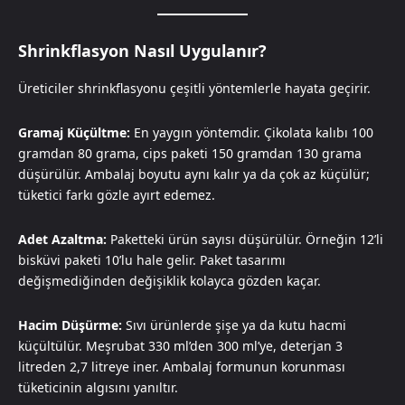
Shrinkflasyon Nasıl Uygulanır?
Üreticiler shrinkflasyonu çeşitli yöntemlerle hayata geçirir.
Gramaj Küçültme:
En yaygın yöntemdir. Çikolata kalıbı 100
gramdan 80 grama, cips paketi 150 gramdan 130 grama
düşürülür. Ambalaj boyutu aynı kalır ya da çok az küçülür;
tüketici farkı gözle ayırt edemez.
Adet Azaltma:
Paketteki ürün sayısı düşürülür. Örneğin 12’li
bisküvi paketi 10’lu hale gelir. Paket tasarımı
değişmediğinden değişiklik kolayca gözden kaçar.
Hacim Düşürme:
Sıvı ürünlerde şişe ya da kutu hacmi
küçültülür. Meşrubat 330 ml’den 300 ml’ye, deterjan 3
litreden 2,7 litreye iner. Ambalaj formunun korunması
tüketicinin algısını yanıltır.