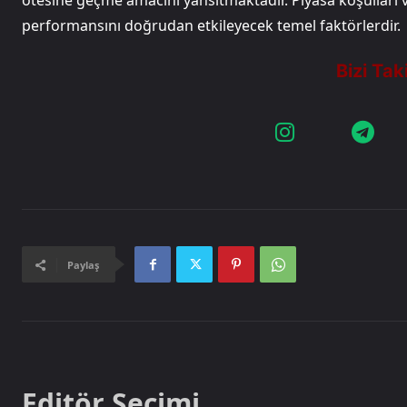
ötesine geçme amacını yansıtmaktadır. Piyasa koşulları v
performansını doğrudan etkileyecek temel faktörlerdir.
Paylaş
Editör Seçimi