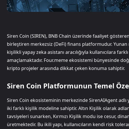
Siren Coin (SIREN), BNB Chain üzerinde faaliyet göstere
birleştiren merkezsiz (DeFi) finans platformudur. Yunan m
kişilikli yapay zeka asistanı aracılığıyla kullanıcılara far
amaçlamaktadır. Four.meme ekosistemi bünyesinde doğa
kripto projeler arasında dikkat çeken konuma sahiptir.
Siren Coin Platformunun Temel Özel
Siren Coin ekosisteminin merkezinde SirenAIAgent adlı y
iki farklı kişilik modeline sahiptir. Altın Kişilik olarak adl
tavsiyeleri sunarken, Kırmızı Kişilik modu ise cesur, dina
üretmektedir. Bu ikili yapı, kullanıcıların kendi risk tol