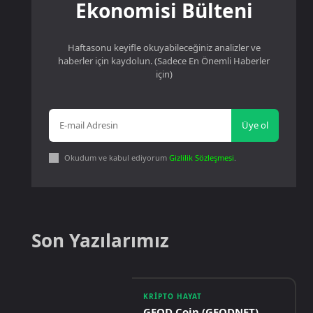
Ekonomisi Bülteni
Haftasonu keyifle okuyabileceğiniz analizler ve
haberler için kaydolun. (Sadece En Önemli Haberler
için)
Üye ol
Okudum ve kabul ediyorum
Gizlilik Sözleşmesi
.
Son Yazılarımız
KRIPTO HAYAT
GEOD Coin (GEODNET)