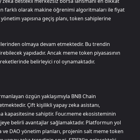
y zeka destekli merkezsiz borsa lansmanı en dikkat
 farklı olarak makine öğrenimi algoritmaları ile fiyat
 yönetim yapısına geçiş planı, token sahiplerine
endlerinden olmaya devam etmektedir. Bu trendin
bilecek yapıdadır. Ancak meme token piyasasının
hareketlerinde belirleyici rol oynamaktadır.
harmanlayan özgün yaklaşımıyla BNB Chain
ktedir. Çift kişilikli yapay zeka asistanı,
nma kapasitesine sahiptir. Four.meme ekosisteminin
eye belirli avantajlar sağlamaktadır. Platformun yol
sa ve DAO yönetim planları, projenin salt meme token