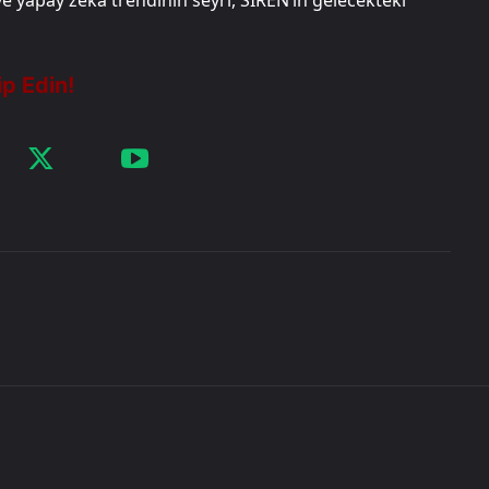
e yapay zeka trendinin seyri, SIREN’in gelecekteki