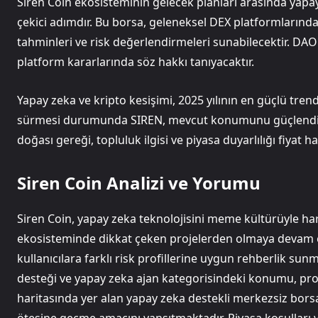
Siren Coin ekosisteminin gelecek planları arasında yapa
çekici adımdır. Bu borsa, geleneksel DEX platformlarından
tahminleri ve risk değerlendirmeleri sunabilecektir. DAO
platform kararlarında söz hakkı tanıyacaktır.
Yapay zeka ve kripto kesişimi, 2025 yılının en güçlü tr
sürmesi durumunda SIREN, mevcut konumunu güçlendire
doğası gereği, topluluk ilgisi ve piyasa duyarlılığı fiyat 
Siren Coin Analizi ve Yorumu
Siren Coin, yapay zeka teknolojisini meme kültürüyle 
ekosisteminde dikkat çeken projelerden olmaya devam etme
kullanıcılara farklı risk profillerine uygun rehberlik su
desteği ve yapay zeka ajan kategorisindeki konumu, proj
haritasında yer alan yapay zeka destekli merkezsiz bor