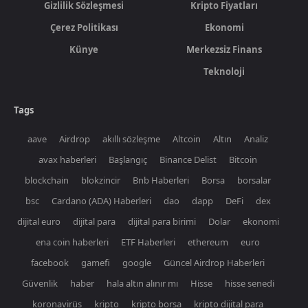
Gizlilik Sözleşmesi
Kripto Fiyatları
Çerez Politikası
Ekonomi
Künye
Merkezsiz Finans
Teknoloji
Tags
aave
Airdrop
akıllı sözleşme
Altcoin
Altın
Analiz
avax haberleri
Başlangıç
Binance Delist
Bitcoin
blockchain
blokzincir
Bnb Haberleri
Borsa
borsalar
bsc
Cardano (ADA) Haberleri
dao
dapp
DeFi
dex
dijital euro
dijital para
dijital para birimi
Dolar
ekonomi
ena coin haberleri
ETF Haberleri
ethereum
euro
facebook
gamefi
google
Güncel Airdrop Haberleri
Güvenlik
haber
hala altın alınır mı
Hisse
hisse senedi
koronavirüs
kripto
kripto borsa
kripto dijital para