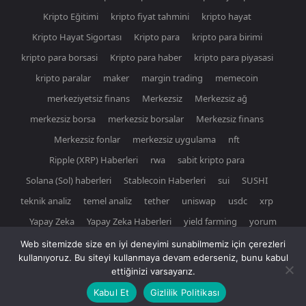
Kripto Eğitimi
kripto fiyat tahmini
kripto hayat
Kripto Hayat Sigortası
Kripto para
kripto para birimi
kripto para borsasi
Kripto para haber
kripto para piyasasi
kripto paralar
maker
margin trading
memecoin
merkeziyetsiz finans
Merkezsiz
Merkezsiz ağ
merkezsiz borsa
merkezsiz borsalar
Merkezsiz finans
Merkezsiz fonlar
merkezsiz uygulama
nft
Ripple (XRP) Haberleri
rwa
sabit kripto para
Solana (Sol) haberleri
Stablecoin Haberleri
sui
SUSHI
teknik analiz
temel analiz
tether
uniswap
usdc
xrp
Yapay Zeka
Yapay Zeka Haberleri
yield farming
yorum
Web sitemizde size en iyi deneyimi sunabilmemiz için çerezleri
kullanıyoruz. Bu siteyi kullanmaya devam ederseniz, bunu kabul
ettiğinizi varsayarız.
© Newspaper WordPress Theme by TagDiv
Kabul Et
Gizlilik Politikası