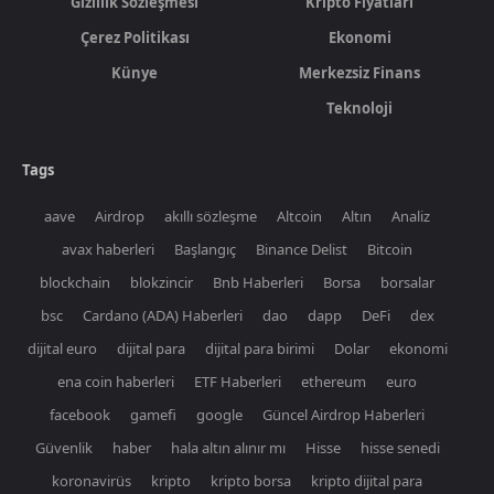
Gizlilik Sözleşmesi
Kripto Fiyatları
Çerez Politikası
Ekonomi
Künye
Merkezsiz Finans
Teknoloji
Tags
aave
Airdrop
akıllı sözleşme
Altcoin
Altın
Analiz
avax haberleri
Başlangıç
Binance Delist
Bitcoin
blockchain
blokzincir
Bnb Haberleri
Borsa
borsalar
bsc
Cardano (ADA) Haberleri
dao
dapp
DeFi
dex
dijital euro
dijital para
dijital para birimi
Dolar
ekonomi
ena coin haberleri
ETF Haberleri
ethereum
euro
facebook
gamefi
google
Güncel Airdrop Haberleri
Güvenlik
haber
hala altın alınır mı
Hisse
hisse senedi
koronavirüs
kripto
kripto borsa
kripto dijital para