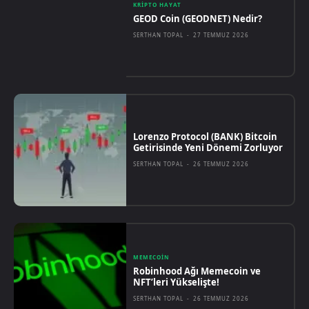
KRIPTO HAYAT
GEOD Coin (GEODNET) Nedir?
SERTHAN TOPAL
-
27 TEMMUZ 2026
Lorenzo Protocol (BANK) Bitcoin
Getirisinde Yeni Dönemi Zorluyor
SERTHAN TOPAL
-
26 TEMMUZ 2026
MEMECOIN
Robinhood Ağı Memecoin ve
NFT’leri Yükselişte!
SERTHAN TOPAL
-
26 TEMMUZ 2026