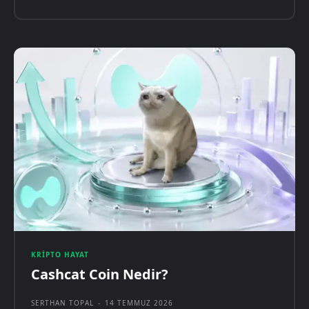
KRIPTO HAYAT
Cashcat Coin Nedir?
SERTHAN TOPAL
-
14 TEMMUZ 2026