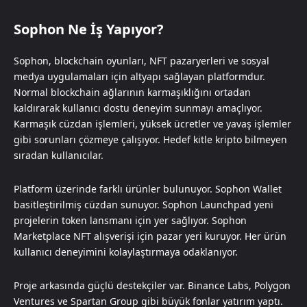
Sophon Ne İş Yapıyor?
Sophon, blockchain oyunları, NFT pazaryerleri ve sosyal
medya uygulamaları için altyapı sağlayan platformdur.
Normal blockchain ağlarının karmaşıklığını ortadan
kaldırarak kullanıcı dostu deneyim sunmayı amaçlıyor.
Karmaşık cüzdan işlemleri, yüksek ücretler ve yavaş işlemler
gibi sorunları çözmeye çalışıyor. Hedef kitle kripto bilmeyen
sıradan kullanıcılar.
Platform üzerinde farklı ürünler bulunuyor. Sophon Wallet
basitleştirilmiş cüzdan sunuyor. Sophon Launchpad yeni
projelerin token lansmanı için yer sağlıyor. Sophon
Marketplace NFT alışverişi için pazar yeri kuruyor. Her ürün
kullanıcı deneyimini kolaylaştırmaya odaklanıyor.
Proje arkasında güçlü destekçiler var. Binance Labs, Polygon
Ventures ve Spartan Group gibi büyük fonlar yatırım yaptı.