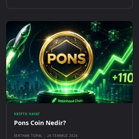
KRIPTO HAYAT
Pons Coin Nedir?
SERTHAN TOPAL
-
26 TEMMUZ 2026