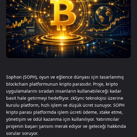
Sophon (SOPH), oyun ve eğlence dünyası için tasarlanmış
blockchain platformunun kripto parasıdır. Proje, kripto
uygulamalarını sıradan insanların kullanabileceği kadar
basit hale getirmeyi hedefliyor. zkSync teknolojisi üzerine
kurulu platform, hızlı işlem ve düşük ücret sunuyor. SOPH
kripto parası platformda işlem ücreti ödeme, stake etme,
yönetişim ve ödül kazanma için kullanılıyor. Yatırımcılar
projenin başarı şansını merak ediyor ve geleceği hakkında
sorular soruyor.