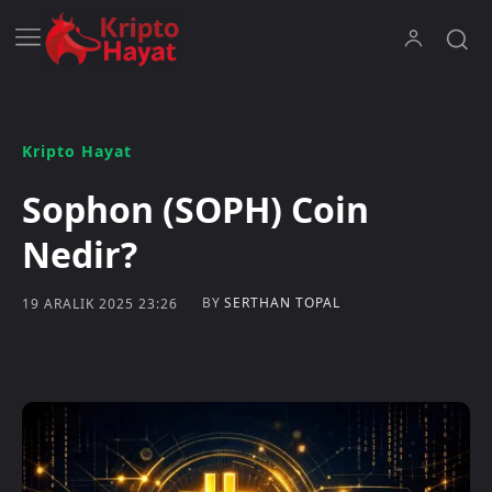
Kripto Hayat
Sophon (SOPH) Coin
Nedir?
BY
SERTHAN TOPAL
19 ARALIK 2025 23:26