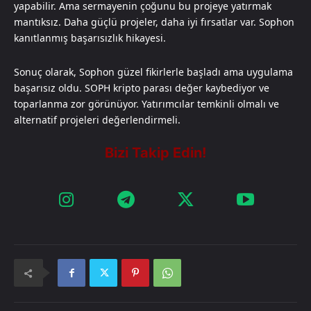
yapabilir. Ama sermayenin çoğunu bu projeye yatırmak
mantıksız. Daha güçlü projeler, daha iyi fırsatlar var. Sophon
kanıtlanmış başarısızlık hikayesi.
Sonuç olarak, Sophon güzel fikirlerle başladı ama uygulama
başarısız oldu. SOPH kripto parası değer kaybediyor ve
toparlanma zor görünüyor. Yatırımcılar temkinli olmalı ve
alternatif projeleri değerlendirmeli.​​​​​​​​​​​​​​​​