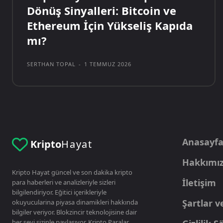
Dönüş Sinyalleri: Bitcoin ve
Ethereum İçin Yükseliş Kapıda
mı?
SERTHAN TOPAL
-
1 TEMMUZ 2026
Anasayf
Kripto
Hayat
Hakkımı
Kripto Hayat güncel ve son dakika kripto
İletişim
para haberleri ve analizleriyle sizleri
bilgilendiriyor. Eğitici içerikleriyle
Şartlar v
okuyucularina piyasa dinamikleri hakkında
bilgiler veriyor. Blokzincir teknolojisine dair
her şeyi sizinle paylaşıyor. Kripto Paralar