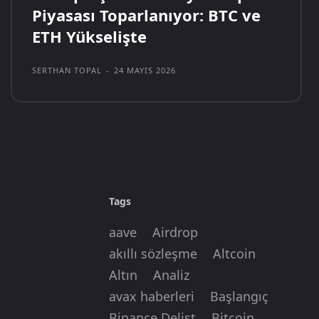
Piyasası Toparlanıyor: BTC ve
ETH Yükselişte
SERTHAN TOPAL
-
24 MAYIS 2026
Tags
aave
Airdrop
akıllı sözleşme
Altcoin
Altın
Analiz
avax haberleri
Başlangıç
Binance Delist
Bitcoin