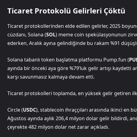
Ticaret Protokolü Gelirleri Çöktü
Ticaret protokollerinden elde edilen gelirler, 2025 boyu
cüzdanı, Solana (
SOL
) meme coin spekülasyonunun zirve 
ederken, Aralık ayına gelindiğinde bu rakam %91 düşüşle
Solana tabanlı token başlatma platformu Pump.fun (
PU
ayında bir önceki aya göre %79’luk gelir artışı kaydetti a
karşı savunmasız kalmaya devam etti.
Ticaret protokolleri toplamda, en yüksek gelir getiren ilk
Circle (
USDC
), stablecoin ihraççıları arasında ikinci en 
Ağustos ayında aylık 206,4 milyon dolar gelir bildirdi, anca
çeyrekte 482 milyon dolar net zarar açıkladı.