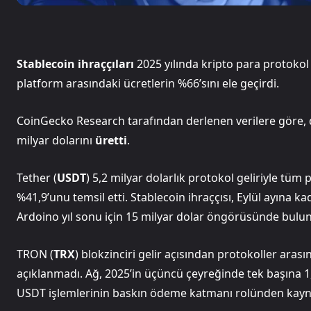
Stablecoin ihraççıları
2025 yılında kripto para protokol 
platform arasındaki ücretlerin %66’sını ele geçirdi.
CoinGecko Research tarafından derlenen verilere göre, dö
milyar dolarını
üretti
.
Tether (
USDT
) 5,2 milyar dolarlık protokol geliriyle tüm
%41,9’unu temsil etti. Stablecoin ihraççısı, Eylül ayına k
Ardoino yıl sonu için 15 milyar dolar öngörüsünde bulu
TRON (
TRX
) blokzinciri gelir açısından protokoller aras
açıklanmadı. Ağ, 2025’in üçüncü çeyreğinde tek başına 1,
USDT işlemlerinin baskın ödeme katmanı rolünden kayn