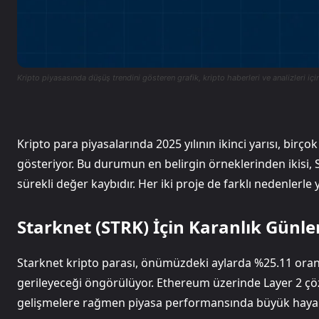
Kripto piyasasında düşüş trendini gösteren grafik, kripto haberleri ve analizleri için
Kripto para piyasalarında 2025 yılının ikinci yarısı, birçok
gösteriyor. Bu durumun en belirgin örneklerinden ikisi, S
sürekli değer kaybıdır. Her iki proje de farklı nedenlerl
Starknet (STRK) İçin Karanlık Günle
Starknet kripto parası, önümüzdeki aylarda %25.11 oran
gerileyeceği öngörülüyor. Ethereum üzerinde Layer 2 çö
gelişmelere rağmen piyasa performansında büyük hayal kı