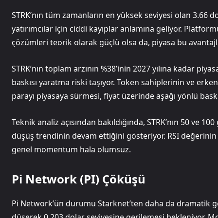
STRK’nın tüm zamanların en yüksek seviyesi olan 3.66 
yatırımcılar için ciddi kayıplar anlamına geliyor. Platfor
çözümleri teorik olarak güçlü olsa da, piyasa bu avantaj
STRK’nın toplam arzının %38’inin 2027 yılına kadar piyas
baskısı yaratma riski taşıyor. Token sahiplerinin ve erken
parayı piyasaya sürmesi, fiyat üzerinde aşağı yönlü bas
Teknik analiz açısından bakıldığında, STRK’nın 50 ve 100
düşüş trendinin devam ettiğini gösteriyor. RSI değerinin 
genel momentum hala olumsuz.
Pi Network (PI) Çöküşü
Pi Network’ün durumu Starknet’ten daha da dramatik 
düşerek 0.203 dolar seviyesine gerilemesi bekleniyor. M