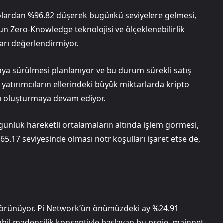
dolardan %96.82 düşerek bugünkü seviyelere gelmesi,
mun Zero-Knowledge teknolojisi ve ölçeklenebilirlik
ları değerlendirmiyor.
aya sürülmesi planlanıyor ve bu durum sürekli satış
 yatırımcıların ellerindeki büyük miktarlarda kripto
kı oluşturmaya devam ediyor.
 günlük hareketli ortalamaların altında işlem görmesi,
65.17 seviyesinde olması nötr koşulları işaret etse de,
görünüyor. Pi Network’ün önümüzdeki ay %24.91
obil madencilik konseptiyle başlayan bu proje, mainnet