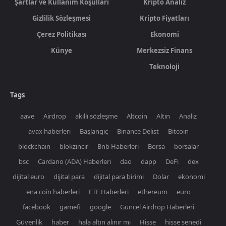
Şartlar ve Kullanım Koşulları
Kripto Analiz
Gizlilik Sözleşmesi
Kripto Fiyatları
Çerez Politikası
Ekonomi
Künye
Merkezsiz Finans
Teknoloji
Tags
aave
Airdrop
akıllı sözleşme
Altcoin
Altın
Analiz
avax haberleri
Başlangıç
Binance Delist
Bitcoin
blockchain
blokzincir
Bnb Haberleri
Borsa
borsalar
bsc
Cardano (ADA) Haberleri
dao
dapp
DeFi
dex
dijital euro
dijital para
dijital para birimi
Dolar
ekonomi
ena coin haberleri
ETF Haberleri
ethereum
euro
facebook
gamefi
google
Güncel Airdrop Haberleri
Güvenlik
haber
hala altın alınır mı
Hisse
hisse senedi