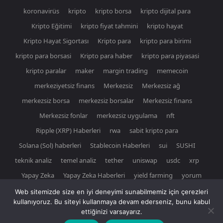
koronavirüs
kripto
kripto borsa
kripto dijital para
Kripto Eğitimi
kripto fiyat tahmini
kripto hayat
Kripto Hayat Sigortası
Kripto para
kripto para birimi
kripto para borsasi
Kripto para haber
kripto para piyasasi
kripto paralar
maker
margin trading
memecoin
merkeziyetsiz finans
Merkezsiz
Merkezsiz ağ
merkezsiz borsa
merkezsiz borsalar
Merkezsiz finans
Merkezsiz fonlar
merkezsiz uygulama
nft
Ripple (XRP) Haberleri
rwa
sabit kripto para
Solana (Sol) haberleri
Stablecoin Haberleri
sui
SUSHI
teknik analiz
temel analiz
tether
uniswap
usdc
xrp
Yapay Zeka
Yapay Zeka Haberleri
yield farming
yorum
Web sitemizde size en iyi deneyimi sunabilmemiz için çerezleri
kullanıyoruz. Bu siteyi kullanmaya devam ederseniz, bunu kabul
ettiğinizi varsayarız.