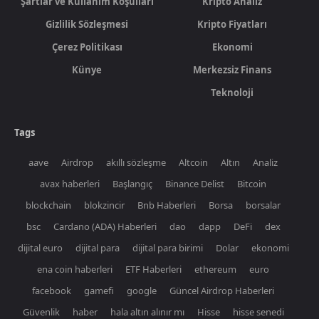
Şartlar ve Kullanım Koşulları
Kripto Analiz
Gizlilik Sözleşmesi
Kripto Fiyatları
Çerez Politikası
Ekonomi
Künye
Merkezsiz Finans
Teknoloji
Tags
aave
Airdrop
akıllı sözleşme
Altcoin
Altın
Analiz
avax haberleri
Başlangıç
Binance Delist
Bitcoin
blockchain
blokzincir
Bnb Haberleri
Borsa
borsalar
bsc
Cardano (ADA) Haberleri
dao
dapp
DeFi
dex
dijital euro
dijital para
dijital para birimi
Dolar
ekonomi
ena coin haberleri
ETF Haberleri
ethereum
euro
facebook
gamefi
google
Güncel Airdrop Haberleri
Güvenlik
haber
hala altın alınır mı
Hisse
hisse senedi