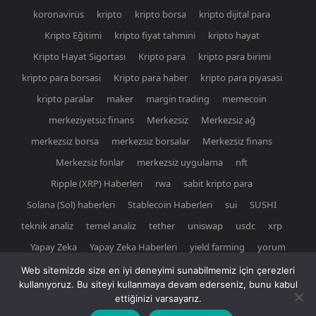
koronavirüs
kripto
kripto borsa
kripto dijital para
Kripto Eğitimi
kripto fiyat tahmini
kripto hayat
Kripto Hayat Sigortası
Kripto para
kripto para birimi
kripto para borsasi
Kripto para haber
kripto para piyasasi
kripto paralar
maker
margin trading
memecoin
merkeziyetsiz finans
Merkezsiz
Merkezsiz ağ
merkezsiz borsa
merkezsiz borsalar
Merkezsiz finans
Merkezsiz fonlar
merkezsiz uygulama
nft
Ripple (XRP) Haberleri
rwa
sabit kripto para
Solana (Sol) haberleri
Stablecoin Haberleri
sui
SUSHI
teknik analiz
temel analiz
tether
uniswap
usdc
xrp
Yapay Zeka
Yapay Zeka Haberleri
yield farming
yorum
Web sitemizde size en iyi deneyimi sunabilmemiz için çerezleri
kullanıyoruz. Bu siteyi kullanmaya devam ederseniz, bunu kabul
ettiğinizi varsayarız.