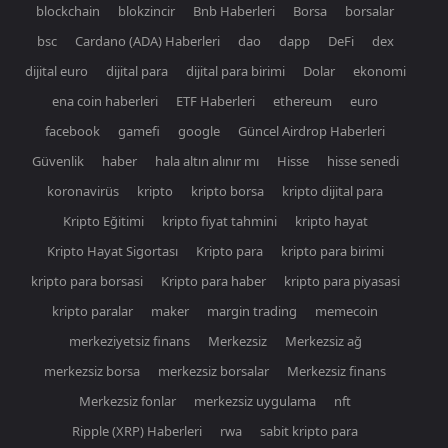
blockchain
blokzincir
Bnb Haberleri
Borsa
borsalar
bsc
Cardano (ADA) Haberleri
dao
dapp
DeFi
dex
dijital euro
dijital para
dijital para birimi
Dolar
ekonomi
ena coin haberleri
ETF Haberleri
ethereum
euro
facebook
gamefi
google
Güncel Airdrop Haberleri
Güvenlik
haber
hala altın alınır mı
Hisse
hisse senedi
koronavirüs
kripto
kripto borsa
kripto dijital para
Kripto Eğitimi
kripto fiyat tahmini
kripto hayat
Kripto Hayat Sigortası
Kripto para
kripto para birimi
kripto para borsasi
Kripto para haber
kripto para piyasasi
kripto paralar
maker
margin trading
memecoin
merkeziyetsiz finans
Merkezsiz
Merkezsiz ağ
merkezsiz borsa
merkezsiz borsalar
Merkezsiz finans
Merkezsiz fonlar
merkezsiz uygulama
nft
Ripple (XRP) Haberleri
rwa
sabit kripto para