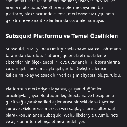
sağlamak üzere tasarlanmış merkeziyetsiz veri havuzu ve
arama motorudur. Web3 prensiplerine dayanan bu
platform, blokzincir indeksleme, merkeziyetsiz uygulama
geliştirme ve analitik alanlarında çözümler sunuyor.
Subsquid Platformu ve Temel Özellikleri
Subsquid, 2021 yılında Dmitry Zhelezov ve Marcel Fohrmann
tarafından kuruldu. Platform, geleneksel indeksleme
sistemlerinin ölçeklenebilirlik ve uyarlanabilirlik sorunlarına
çözüm getirmek amacıyla geliştirildi. Geliştiriciler için
kullanımı kolay ve esnek bir veri erişim altyapısı oluşturuldu.
Platformun merkeziyetsiz yapısı, çalışan düğümler
aracılığıyla işliyor. Bu düğümler, depolama ve hesaplama
gücü sağlayarak verileri eşler arası bir şekilde saklıyor ve
sunuyor. Geleneksel merkezi veri sağlayıcılarına alternatif
olarak konumlanan Subsquid, Web3 ilkeleriyle uyumlu nötr
ve açık bir internet inşa etmeyi hedefliyor.