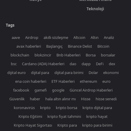
Teknoloji
Tags
aave
Airdrop
akıllı sözleşme
Altcoin
Altın
Analiz
avax haberleri
Başlangıç
Binance Delist
Bitcoin
blockchain
blokzincir
Bnb Haberleri
Borsa
borsalar
bsc
Cardano (ADA) Haberleri
dao
dapp
DeFi
dex
dijital euro
dijital para
dijital para birimi
Dolar
ekonomi
ena coin haberleri
ETF Haberleri
ethereum
euro
facebook
gamefi
google
Güncel Airdrop Haberleri
Güvenlik
haber
hala altın alınır mı
Hisse
hisse senedi
koronavirüs
kripto
kripto borsa
kripto dijital para
Kripto Eğitimi
kripto fiyat tahmini
kripto hayat
Kripto Hayat Sigortası
Kripto para
kripto para birimi