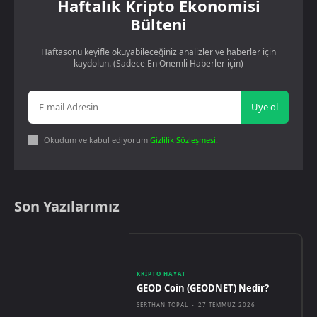
Haftalık Kripto Ekonomisi
Bülteni
Haftasonu keyifle okuyabileceğiniz analizler ve haberler için
kaydolun. (Sadece En Önemli Haberler için)
Üye ol
Okudum ve kabul ediyorum
Gizlilik Sözleşmesi
.
Son Yazılarımız
KRIPTO HAYAT
GEOD Coin (GEODNET) Nedir?
SERTHAN TOPAL
-
27 TEMMUZ 2026