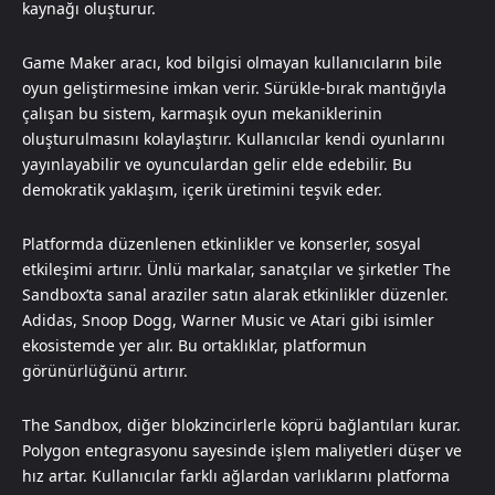
kaynağı oluşturur.
Game Maker aracı, kod bilgisi olmayan kullanıcıların bile
oyun geliştirmesine imkan verir. Sürükle-bırak mantığıyla
çalışan bu sistem, karmaşık oyun mekaniklerinin
oluşturulmasını kolaylaştırır. Kullanıcılar kendi oyunlarını
yayınlayabilir ve oyunculardan gelir elde edebilir. Bu
demokratik yaklaşım, içerik üretimini teşvik eder.
Platformda düzenlenen etkinlikler ve konserler, sosyal
etkileşimi artırır. Ünlü markalar, sanatçılar ve şirketler The
Sandbox’ta sanal araziler satın alarak etkinlikler düzenler.
Adidas, Snoop Dogg, Warner Music ve Atari gibi isimler
ekosistemde yer alır. Bu ortaklıklar, platformun
görünürlüğünü artırır.
The Sandbox, diğer blokzincirlerle köprü bağlantıları kurar.
Polygon entegrasyonu sayesinde işlem maliyetleri düşer ve
hız artar. Kullanıcılar farklı ağlardan varlıklarını platforma