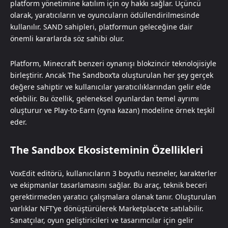
platform yönetimine katılım için oy hakkı sağlar. Üçüncü
olarak, yaratıcıların ve oyuncuların ödüllendirilmesinde
kullanılır. SAND sahipleri, platformun geleceğine dair
önemli kararlarda söz sahibi olur.
Platform, Minecraft benzeri oynanışı blokzincir teknolojisiyle
birleştirir. Ancak The Sandbox’ta oluşturulan her şey gerçek
değere sahiptir ve kullanıcılar yaratıcılıklarından gelir elde
edebilir. Bu özellik, geleneksel oyunlardan temel ayrımı
oluşturur ve Play-to-Earn (oyna kazan) modeline örnek teşkil
eder.
The Sandbox Ekosisteminin Özellikleri
VoxEdit editörü, kullanıcıların 3 boyutlu nesneler, karakterler
ve ekipmanlar tasarlamasını sağlar. Bu araç, teknik beceri
gerektirmeden yaratıcı çalışmalara olanak tanır. Oluşturulan
varlıklar NFT’ye dönüştürülerek Marketplace’te satılabilir.
Sanatçılar, oyun geliştiricileri ve tasarımcılar için gelir