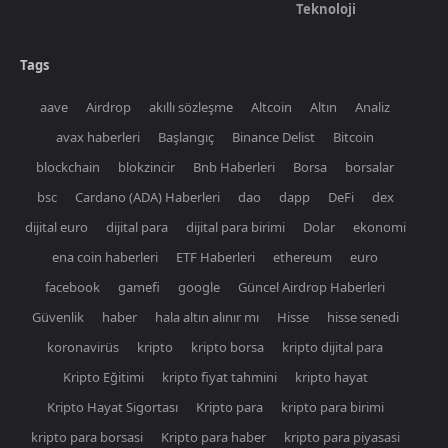
Teknoloji
Tags
aave
Airdrop
akıllı sözleşme
Altcoin
Altın
Analiz
avax haberleri
Başlangıç
Binance Delist
Bitcoin
blockchain
blokzincir
Bnb Haberleri
Borsa
borsalar
bsc
Cardano (ADA) Haberleri
dao
dapp
DeFi
dex
dijital euro
dijital para
dijital para birimi
Dolar
ekonomi
ena coin haberleri
ETF Haberleri
ethereum
euro
facebook
gamefi
google
Güncel Airdrop Haberleri
Güvenlik
haber
hala altın alınır mı
Hisse
hisse senedi
koronavirüs
kripto
kripto borsa
kripto dijital para
Kripto Eğitimi
kripto fiyat tahmini
kripto hayat
Kripto Hayat Sigortası
Kripto para
kripto para birimi
kripto para borsasi
Kripto para haber
kripto para piyasasi