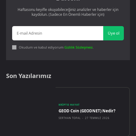
Haftasonu keyifle okuyabileceğiniz analizler ve haberler için
kaydolun. (Sadece En Önemli Haberler için)
Üye ol
Okudum ve kabul ediyorum
Gizlilik Sözleşmesi
.
Son Yazılarımız
KRIPTO HAYAT
GEOD Coin (GEODNET) Nedir?
SERTHAN TOPAL
-
27 TEMMUZ 2026