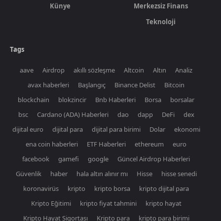
Künye
Merkezsiz Finans
Teknoloji
Tags
aave
Airdrop
akıllı sözleşme
Altcoin
Altın
Analiz
avax haberleri
Başlangıç
Binance Delist
Bitcoin
blockchain
blokzincir
Bnb Haberleri
Borsa
borsalar
bsc
Cardano (ADA) Haberleri
dao
dapp
DeFi
dex
dijital euro
dijital para
dijital para birimi
Dolar
ekonomi
ena coin haberleri
ETF Haberleri
ethereum
euro
facebook
gamefi
google
Güncel Airdrop Haberleri
Güvenlik
haber
hala altın alınır mı
Hisse
hisse senedi
koronavirüs
kripto
kripto borsa
kripto dijital para
Kripto Eğitimi
kripto fiyat tahmini
kripto hayat
Kripto Hayat Sigortası
Kripto para
kripto para birimi