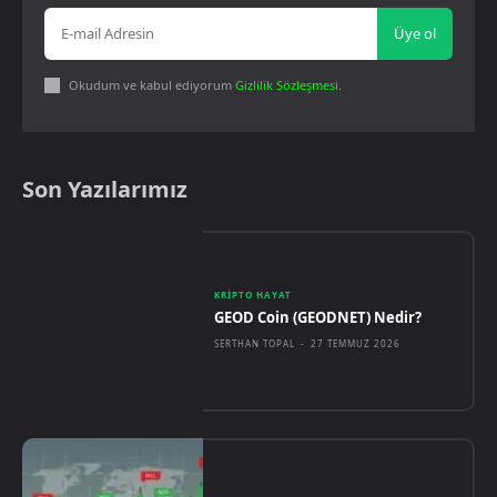
Üye ol
Okudum ve kabul ediyorum
Gizlilik Sözleşmesi
.
Son Yazılarımız
KRIPTO HAYAT
GEOD Coin (GEODNET) Nedir?
SERTHAN TOPAL
-
27 TEMMUZ 2026