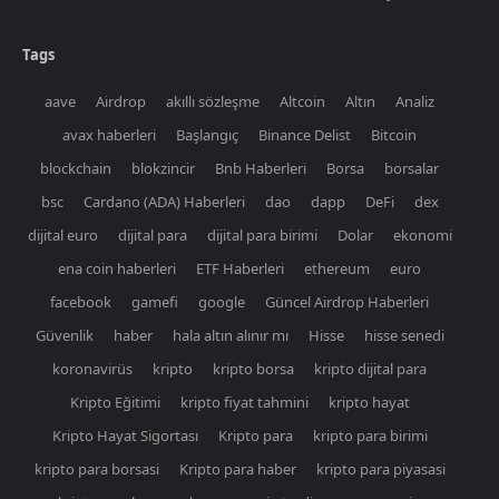
Tags
aave
Airdrop
akıllı sözleşme
Altcoin
Altın
Analiz
avax haberleri
Başlangıç
Binance Delist
Bitcoin
blockchain
blokzincir
Bnb Haberleri
Borsa
borsalar
bsc
Cardano (ADA) Haberleri
dao
dapp
DeFi
dex
dijital euro
dijital para
dijital para birimi
Dolar
ekonomi
ena coin haberleri
ETF Haberleri
ethereum
euro
facebook
gamefi
google
Güncel Airdrop Haberleri
Güvenlik
haber
hala altın alınır mı
Hisse
hisse senedi
koronavirüs
kripto
kripto borsa
kripto dijital para
Kripto Eğitimi
kripto fiyat tahmini
kripto hayat
Kripto Hayat Sigortası
Kripto para
kripto para birimi
kripto para borsasi
Kripto para haber
kripto para piyasasi