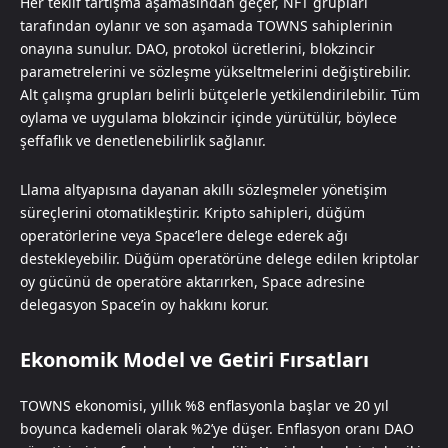
Her teklif tartışma aşamasından geçer, NFT grupları
tarafından oylanır ve son aşamada TOWNS sahiplerinin
onayına sunulur. DAO, protokol ücretlerini, blokzincir
parametrelerini ve sözleşme yükseltmelerini değiştirebilir.
Alt çalışma grupları belirli bütçelerle yetkilendirilebilir. Tüm
oylama ve uygulama blokzincir içinde yürütülür, böylece
şeffaflık ve denetlenebilirlik sağlanır.
Llama altyapısına dayanan akıllı sözleşmeler yönetişim
süreçlerini otomatikleştirir. Kripto sahipleri, düğüm
operatörlerine veya Space’lere delege ederek ağı
destekleyebilir. Düğüm operatörüne delege edilen kriptolar
oy gücünü de operatöre aktarırken, Space adresine
delegasyon Space’in oy hakkını korur.
Ekonomik Model ve Getiri Fırsatları
TOWNS ekonomisi, yıllık %8 enflasyonla başlar ve 20 yıl
boyunca kademeli olarak %2’ye düşer. Enflasyon oranı DAO