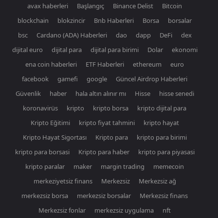
avax haberleri
Başlangıç
Binance Delist
Bitcoin
blockchain
blokzincir
Bnb Haberleri
Borsa
borsalar
bsc
Cardano (ADA) Haberleri
dao
dapp
DeFi
dex
dijital euro
dijital para
dijital para birimi
Dolar
ekonomi
ena coin haberleri
ETF Haberleri
ethereum
euro
facebook
gamefi
google
Güncel Airdrop Haberleri
Güvenlik
haber
hala altın alınır mı
Hisse
hisse senedi
koronavirüs
kripto
kripto borsa
kripto dijital para
Kripto Eğitimi
kripto fiyat tahmini
kripto hayat
Kripto Hayat Sigortası
Kripto para
kripto para birimi
kripto para borsasi
Kripto para haber
kripto para piyasasi
kripto paralar
maker
margin trading
memecoin
merkeziyetsiz finans
Merkezsiz
Merkezsiz ağ
merkezsiz borsa
merkezsiz borsalar
Merkezsiz finans
Merkezsiz fonlar
merkezsiz uygulama
nft