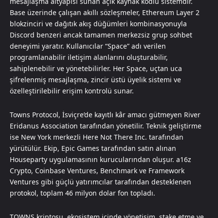
mesajlaşma altyapısı sunan açık kaynak kodlu sistemdir.
Base üzerinde çalışan akıllı sözleşmeler, Ethereum Layer 2
blokzinciri ve dağıtık akış düğümleri kombinasyonuyla
Discord benzeri ancak tamamen merkezsiz grup sohbet
deneyimi yaratır. Kullanıcılar “Space” adı verilen
programlanabilir iletişim alanlarını oluşturabilir,
sahiplenebilir ve yönetebilirler. Her Space, uçtan uca
şifrelenmiş mesajlaşma, zincir üstü üyelik sistemi ve
özelleştirilebilir erişim kontrolü sunar.
Towns Protocol, İsviçre’de kayıtlı kâr amacı gütmeyen River
Eridanus Association tarafından yönetilir. Teknik geliştirme
ise New York merkezli Here Not There Inc. tarafından
yürütülür. Ekip, Epic Games tarafından satın alınan
Houseparty uygulamasının kurucularından oluşur. a16z
Crypto, Coinbase Ventures, Benchmark ve Framework
Ventures gibi güçlü yatırımcılar tarafından desteklenen
protokol, toplam 46 milyon dolar fon topladı.
TOWNS kriptosu, ekosistem içinde yönetişim, stake etme ve