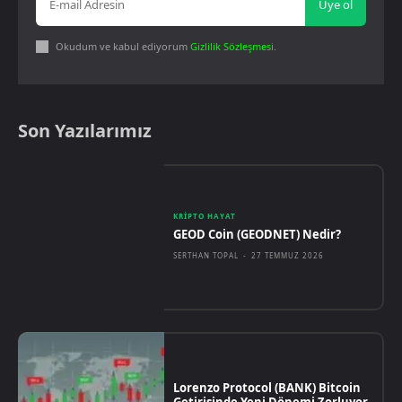
Üye ol
Okudum ve kabul ediyorum
Gizlilik Sözleşmesi
.
Son Yazılarımız
KRIPTO HAYAT
GEOD Coin (GEODNET) Nedir?
SERTHAN TOPAL
-
27 TEMMUZ 2026
Lorenzo Protocol (BANK) Bitcoin
Getirisinde Yeni Dönemi Zorluyor